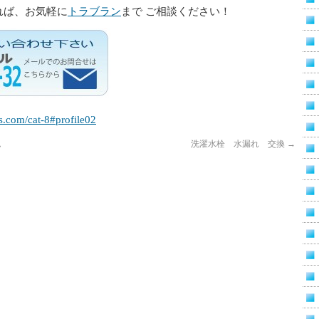
れば、お気軽に
トラブラン
まで ご相談ください！
s.com/cat-8#profile02
ム
洗濯水栓 水漏れ 交換
→