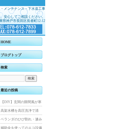
理・メンテナンス・下水道工事
す。安心してご相談ください。
庫県神戸市長田区長者町12-12
HOME
ブログトップ
検索
最近の投稿
【DIY】玄関の隙間風が寒
くて断熱ドアに交換しまし
高架水槽を高圧洗浄で清
た
掃！衛生的な給水環境を維
ベランダのひび割れ・滲み
持｜施工事例
を解消！賃貸マンション防
補助金を使ってのエコ設備