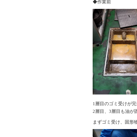
◆作業前
1層目のゴミ受けが
2層目、3層目も油が
まずゴミ受け、固形