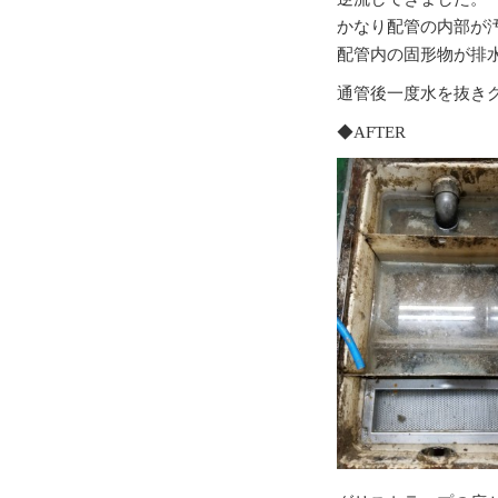
かなり配管の内部が
配管内の固形物が排
通管後一度水を抜き
◆AFTER