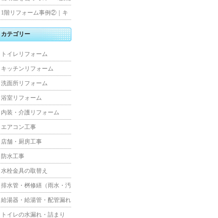
水工事
住宅リフォーム
1階リフォーム事例②｜キ
ッチン・床・収納を一新
カテゴリー
し、扉新設で動線を整えた
トイレリフォーム
全面改修
キッチンリフォーム
洗面所リフォーム
浴室リフォーム
内装・介護リフォーム
エアコン工事
店舗・厨房工事
防水工事
水栓金具の取替え
排水管・桝修繕（雨水・汚
水）
給湯器・給湯管・配管漏れ
トイレの水漏れ・詰まり