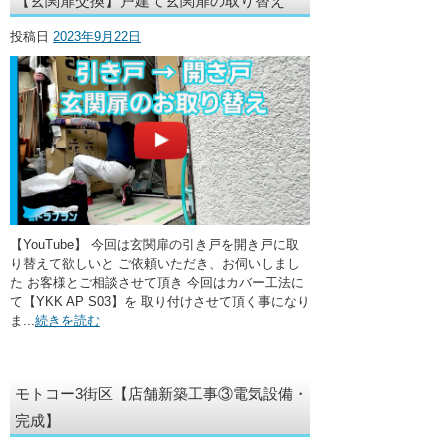
【玄関扉交換】戸建て玄関扉の取り替え
・ここに水栓がほしい
投稿日
2023年9月22日
・水廻りメンテナンス
【YouTube】 今回は玄関扉の引き戸を開き戸に取
り替えて欲しいと ご依頼いただき、お伺いしまし
た お客様とご相談させて頂き 今回はカバー工法に
て【YKK AP S03】を 取り付けさせて頂く事になり
ま...
続きを読む
モトコー3街区【店舗新築工事③電気設備・
完成】