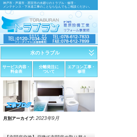
神戸市・芦屋市・西宮市の水廻りのトラブル・修理・
メンテナンス・下水道工事のことならなんでもご相談ください。
水のトラブル
・トイレが詰まったら
サービス内容・
分離発注に
エアコン工事・
料金表
ついて
修理
・トイレが漏れたら
・水道管が漏れたら
・排水が詰まったら
・悪臭調査
2023年9月
月別アーカイブ:
・水栓金具の取替え