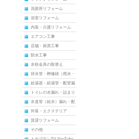
洗面所リフォーム
浴室リフォーム
内装・介護リフォーム
エアコン工事
店舗・厨房工事
防水工事
水栓金具の取替え
排水管・桝修繕（雨水・
汚水）
給湯器・給湯管・配管漏
れ
トイレの水漏れ・詰まり
水道管（給水）漏れ・配
管
外装・エクステリア
賃貸リフォーム
その他
トラブランTV YouTube