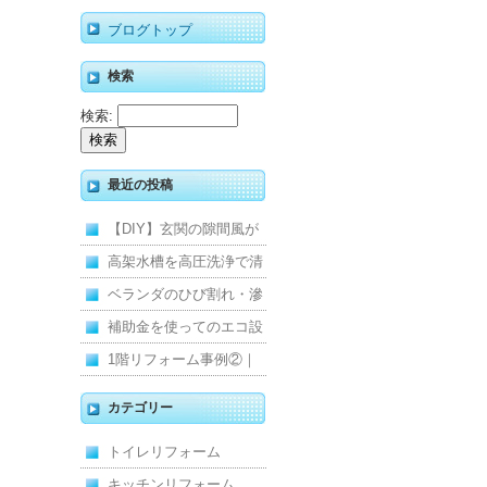
ブログトップ
検索
検索:
最近の投稿
【DIY】玄関の隙間風が
寒くて断熱ドアに交換し
高架水槽を高圧洗浄で清
ました
掃！衛生的な給水環境を
ベランダのひび割れ・滲
維持｜施工事例
みを解消！賃貸マンショ
補助金を使ってのエコ設
ン防水工事
備住宅リフォーム
1階リフォーム事例②｜
キッチン・床・収納を一
カテゴリー
新し、扉新設で動線を整
トイレリフォーム
えた全面改修
キッチンリフォーム