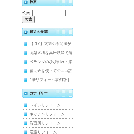
検索
検索:
最近の投稿
【DIY】玄関の隙間風が
寒くて断熱ドアに交換し
高架水槽を高圧洗浄で清
ました
掃！衛生的な給水環境を
ベランダのひび割れ・滲
維持｜施工事例
みを解消！賃貸マンショ
補助金を使ってのエコ設
ン防水工事
備住宅リフォーム
1階リフォーム事例②｜
キッチン・床・収納を一
カテゴリー
新し、扉新設で動線を整
トイレリフォーム
えた全面改修
キッチンリフォーム
洗面所リフォーム
浴室リフォーム