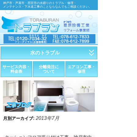
神戸市・芦屋市・西宮市の水廻りのトラブル・修理・
メンテナンス・下水道工事のことならなんでもご相談ください。
水のトラブル
・トイレが詰まったら
サービス内容・
分離発注に
エアコン工事・
料金表
ついて
修理
・トイレが漏れたら
・水道管が漏れたら
・排水が詰まったら
・悪臭調査
2013年7月
月別アーカイブ:
・水栓金具の取替え