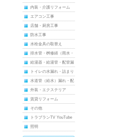
内装・介護リフォーム
エアコン工事
店舗・厨房工事
防水工事
水栓金具の取替え
排水管・桝修繕（雨水・
汚水）
給湯器・給湯管・配管漏
れ
トイレの水漏れ・詰まり
水道管（給水）漏れ・配
管
外装・エクステリア
賃貸リフォーム
その他
トラブランTV YouTube
照明