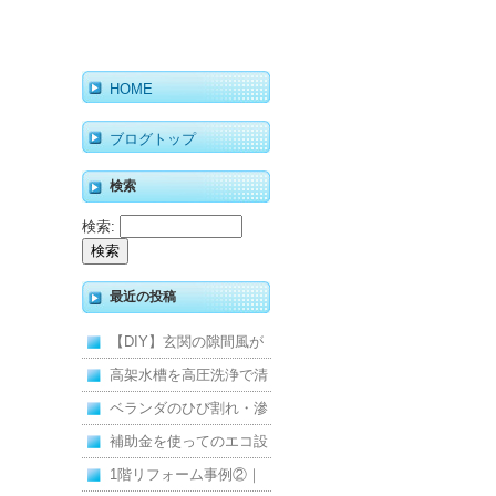
HOME
ブログトップ
検索
検索:
最近の投稿
【DIY】玄関の隙間風が
寒くて断熱ドアに交換し
高架水槽を高圧洗浄で清
ました
掃！衛生的な給水環境を
ベランダのひび割れ・滲
維持｜施工事例
みを解消！賃貸マンショ
補助金を使ってのエコ設
ン防水工事
備住宅リフォーム
1階リフォーム事例②｜