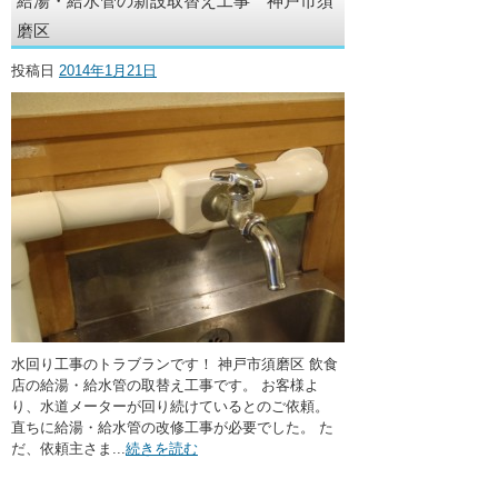
給湯・給水管の新設取替え工事 神戸市須
・ここに水栓がほしい
磨区
・水廻りメンテナンス
投稿日
2014年1月21日
水回り工事のトラブランです！ 神戸市須磨区 飲食
店の給湯・給水管の取替え工事です。 お客様よ
り、水道メーターが回り続けているとのご依頼。
直ちに給湯・給水管の改修工事が必要でした。 た
だ、依頼主さま...
続きを読む