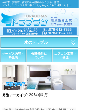
神戸市・芦屋市・西宮市の水廻りのトラブル・修理・
メンテナンス・下水道工事のことならなんでもご相談ください。
水のトラブル
・トイレが詰まったら
サービス内容・
分離発注に
エアコン工事・
料金表
ついて
修理
・トイレが漏れたら
・水道管が漏れたら
・排水が詰まったら
・悪臭調査
2014年1月
月別アーカイブ:
・水栓金具の取替え