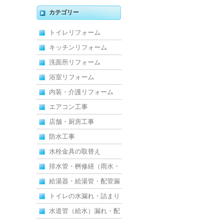
キッチン・床・収納を一
カテゴリー
新し、扉新設で動線を整
トイレリフォーム
えた全面改修
キッチンリフォーム
洗面所リフォーム
浴室リフォーム
内装・介護リフォーム
エアコン工事
店舗・厨房工事
防水工事
水栓金具の取替え
排水管・桝修繕（雨水・
汚水）
給湯器・給湯管・配管漏
れ
トイレの水漏れ・詰まり
水道管（給水）漏れ・配