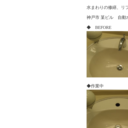
水まわりの修繕、リ
神戸市 某ビル 自動
◆ BEF
◆作業中