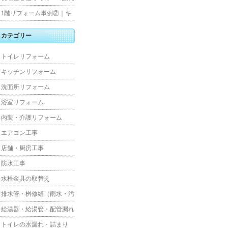
水工事
住宅リフォーム
1階リフォーム事例②｜キ
ッチン・床・収納を一新
カテゴリー
し、扉新設で動線を整えた
トイレリフォーム
全面改修
キッチンリフォーム
洗面所リフォーム
浴室リフォーム
内装・介護リフォーム
エアコン工事
店舗・厨房工事
防水工事
水栓金具の取替え
排水管・桝修繕（雨水・汚
水）
給湯器・給湯管・配管漏れ
トイレの水漏れ・詰まり