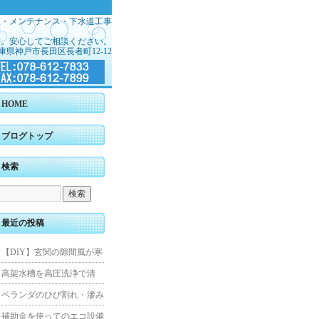
理・メンテナンス・下水道工事
す。安心してご相談ください。
庫県神戸市長田区長者町12-12
HOME
ブログトップ
検索
最近の投稿
【DIY】玄関の隙間風が寒
くて断熱ドアに交換しまし
高架水槽を高圧洗浄で清
た
掃！衛生的な給水環境を維
ベランダのひび割れ・滲み
持｜施工事例
を解消！賃貸マンション防
補助金を使ってのエコ設備