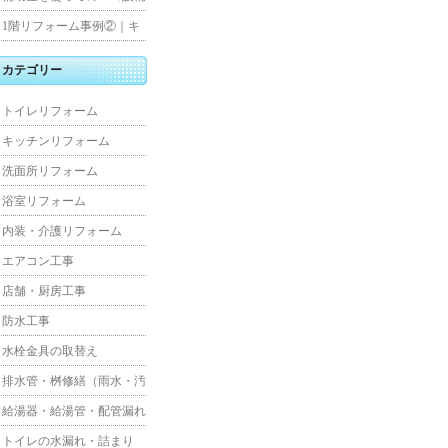
水工事
住宅リフォーム
1階リフォーム事例②｜キ
ッチン・床・収納を一新
カテゴリー
し、扉新設で動線を整えた
トイレリフォーム
全面改修
キッチンリフォーム
洗面所リフォーム
浴室リフォーム
内装・介護リフォーム
エアコン工事
店舗・厨房工事
防水工事
水栓金具の取替え
排水管・桝修繕（雨水・汚
水）
給湯器・給湯管・配管漏れ
トイレの水漏れ・詰まり