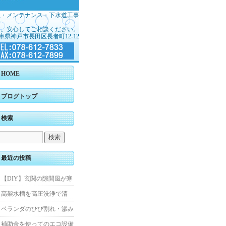
理・メンテナンス・下水道工事
す。安心してご相談ください。
庫県神戸市長田区長者町12-12
HOME
ブログトップ
検索
最近の投稿
【DIY】玄関の隙間風が寒
くて断熱ドアに交換しまし
高架水槽を高圧洗浄で清
た
掃！衛生的な給水環境を維
ベランダのひび割れ・滲み
持｜施工事例
を解消！賃貸マンション防
補助金を使ってのエコ設備