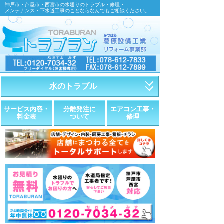
神戸市・芦屋市・西宮市の水廻りのトラブル・修理・
メンテナンス・下水道工事のことならなんでもご相談ください。
水のトラブル
・トイレが詰まったら
サービス内容・
分離発注に
エアコン工事・
料金表
ついて
修理
・トイレが漏れたら
・水道管が漏れたら
・排水が詰まったら
・悪臭調査
・水栓金具の取替え