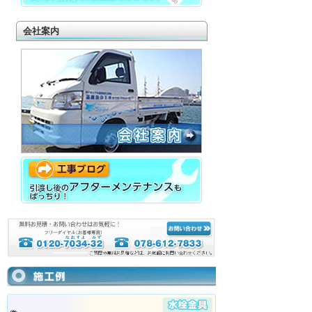
お客様より、脱衣所浴室入口の床がベコベコに
なっているので補修したいとご相談を受けまし
会社案内
た◆BEFORE...
続きを読む
2026年02月18日 16:35
もう詰まらない排水へ｜老朽化コンクリート桝
14ヶ所交換工事【完結編】③
戸建ての周りの排水桝を全て取替えする工事も
終盤ですコンクリート桝を塩ビ桝に交換する工
事は年々増加して...
続きを読む