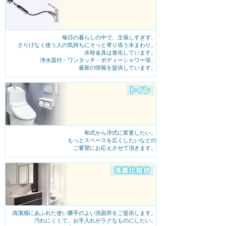
毎日の暮らしの中で、主張しすぎず、
さりげなく使う人の気持ちにそっと寄り添う水まわり。
水栓金具は進化しています。
浄水器付・ワンタッチ・ボディーシャワー等、
最新の情報を提供しています。
2026年01月21日 16:20
冬の給湯器管・水道管 凍結防止対策 ＝神戸市＝
冬を迎えると弊社トラブランには毎年、水道管
や給湯器、散水の凍結防止対策・凍結 破裂によ
る漏水など、多...
続きを読む
和式から洋式に変更したい。
もっとスペースを広くしたいなどの
ご要望にお応えさせて頂きます。
清潔感にあふれた使い勝手のよい洗面所をご提供します。
汚れにくくて、お手入れがラクなものにしたい。
2026年01月16日 18:00