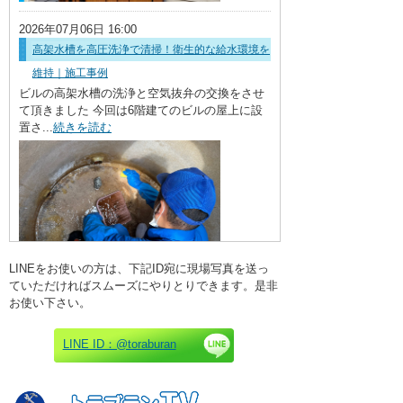
排水管・桝修繕（雨水・汚水）
2026年07月06日 16:00
高架水槽を高圧洗浄で清掃！衛生的な給水環境を
給湯器・給湯管・配管漏れ
維持｜施工事例
トイレの水漏れ・詰まり
ビルの高架水槽の洗浄と空気抜弁の交換をさせ
て頂きました 今回は6階建てのビルの屋上に設
水道管（給水）漏れ・配管
置さ...
続きを読む
外装・エクステリア
賃貸リフォーム
その他
トラブランTV YouTube
LINEをお使いの方は、下記ID宛に現場写真を送っ
ていただければスムーズにやりとりできます。是非
お使い下さい。
2026年06月19日 14:18
ベランダのひび割れ・滲みを解消！賃貸マンショ
LINE ID：@toraburan
ン防水工事
４階建て賃貸マンションのベランダの防水工事
を全室行いました。 オーナー様より図...
続きを