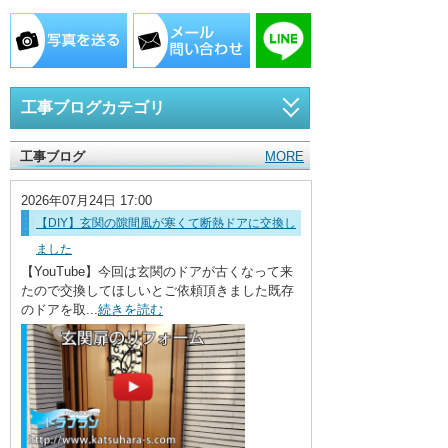
・ここに水栓がほしい
・水廻りメンテナンス
工事ブログカテゴリ
トイレリフォーム
工事ブログ
MORE
キッチンリフォーム
2026年07月24日 17:00
洗面所リフォーム
【DIY】玄関の隙間風が寒くて断熱ドアに交換し
ました
浴室リフォーム
【YouTube】今回は玄関のドアが古くなって来
内装・介護リフォーム
たので交換してほしいとご依頼頂きました既存
のドアを取...
続きを読む
エアコン工事
店舗工事
防水工事
水栓金具の取替え