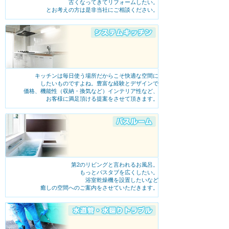
古くなってきてリフォームしたい。
限られたスペースで勾配をどう取ったか|コンク
とお考えの方は是非当社にご相談ください。
リート桝から小口径桝へ 桝工事②
桝の老朽化と排水不良が進行している状況だっ
たため撤去した土の中からミミズと思われるも
のが多数確認。土...
続きを読む
キッチンは毎日使う場所だからこそ快適な空間に
したいものですよね。豊富な経験とデザインで
価格、機能性（収納・換気など）インテリア性など、
お客様に満足頂ける提案をさせて頂きます。
2026年01月04日 16:00
第2のリビングと言われるお風呂。
劣化した排水桝 と木の根侵入を同時に解消｜戸
もっとバスタブを広くしたい。
浴室乾燥機を設置したいなど
建て住宅 桝工事①
癒しの空間へのご案内をさせていただきます。
ホームページを見てお電話にてお問い合わせ頂
きました。お聞きすると「汚水桝に根っこが入
ってしまい詰まっ...
続きを読む