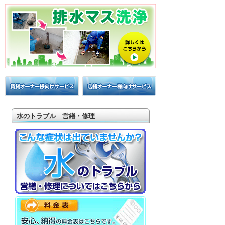
2026年04月17日 15:02
1階リフォーム事例②｜キッチン・床・収納を一
新し、扉新設で動線を整えた全面改修
浴室入口や洗面化粧台前の床がベコベコになっ
ているので補修したいと、ご相談を頂いたとこ
ろからスタートし...
続きを読む
水のトラブル 営繕・修理
2026年03月27日 17:50
1階リフォーム事例①｜水分劣化した床と在来浴
室をユニットバスへ