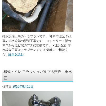
排水設備工事のトラブランです。 神戸市灘区 外工
事の排水設備の配管工事です。 コンクリート製の
マスから塩ビ製のマスに交換です。 ●埋設配管 排
水設備工事はトラブランまで お気軽にご相談く
だ...
続きを読む
和式トイレ フラッシュバルブの交換 垂水
区
投稿日
2010年8月13日