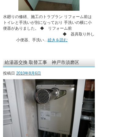
水廻りの修繕、施工のトラブラン リフォーム前は
トイレと手洗いが別になっており 手洗いの横に小
便器がありました。 ◆ リフォーム前
◆ 器具取り外し
小便器、手洗い...
続きを読む
給湯器交換 取替工事 神戸市須磨区
投稿日
2010年8月6日