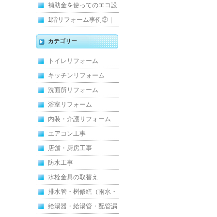
維持｜施工事例
みを解消！賃貸マンショ
補助金を使ってのエコ設
ン防水工事
備住宅リフォーム
1階リフォーム事例②｜
キッチン・床・収納を一
カテゴリー
新し、扉新設で動線を整
トイレリフォーム
えた全面改修
キッチンリフォーム
洗面所リフォーム
浴室リフォーム
内装・介護リフォーム
エアコン工事
店舗・厨房工事
防水工事
水栓金具の取替え
排水管・桝修繕（雨水・
汚水）
給湯器・給湯管・配管漏