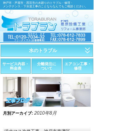
神戸市・芦屋市・西宮市の水廻りのトラブル・修理・
メンテナンス・下水道工事のことならなんでもご相談ください。
水のトラブル
・トイレが詰まったら
サービス内容・
分離発注に
エアコン工事・
料金表
ついて
修理
・トイレが漏れたら
・水道管が漏れたら
・排水が詰まったら
・悪臭調査
2010年8月
月別アーカイブ:
・水栓金具の取替え