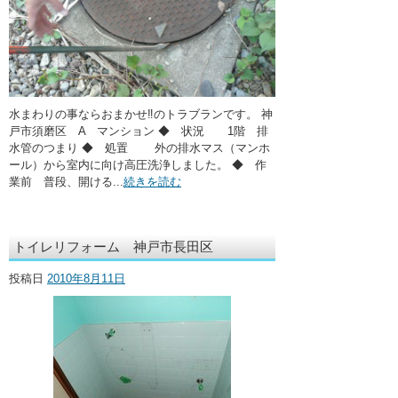
水まわりの事ならおまかせ‼のトラブランです。 神
戸市須磨区 A マンション ◆ 状況 1階 排
水管のつまり ◆ 処置 外の排水マス（マンホ
ール）から室内に向け高圧洗浄しました。 ◆ 作
業前 普段、開ける...
続きを読む
トイレリフォーム 神戸市長田区
投稿日
2010年8月11日