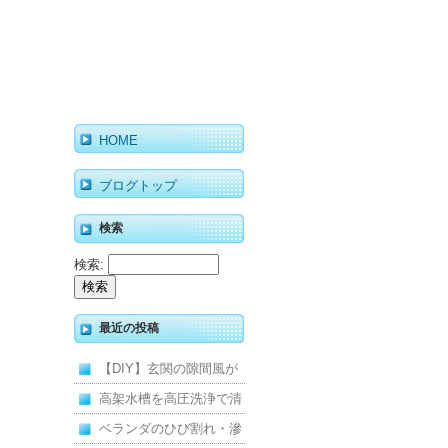
HOME
ブログトップ
検索
検索:
最近の投稿
【DIY】玄関の隙間風が
寒くて断熱ドアに交換し
高架水槽を高圧洗浄で清
ました
掃！衛生的な給水環境を
ベランダのひび割れ・滲