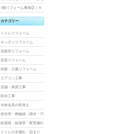
水工事
住宅リフォーム
1階リフォーム事例②｜キ
ッチン・床・収納を一新
カテゴリー
し、扉新設で動線を整えた
トイレリフォーム
全面改修
キッチンリフォーム
洗面所リフォーム
浴室リフォーム
内装・介護リフォーム
エアコン工事
店舗・厨房工事
防水工事
水栓金具の取替え
排水管・桝修繕（雨水・汚
水）
給湯器・給湯管・配管漏れ
トイレの水漏れ・詰まり