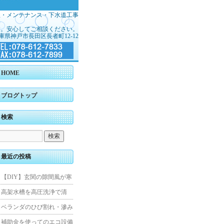
理・メンテナンス・下水道工事
す。安心してご相談ください。
庫県神戸市長田区長者町12-12
HOME
ブログトップ
検索
最近の投稿
【DIY】玄関の隙間風が寒
くて断熱ドアに交換しまし
高架水槽を高圧洗浄で清
た
掃！衛生的な給水環境を維
ベランダのひび割れ・滲み
持｜施工事例
を解消！賃貸マンション防
補助金を使ってのエコ設備