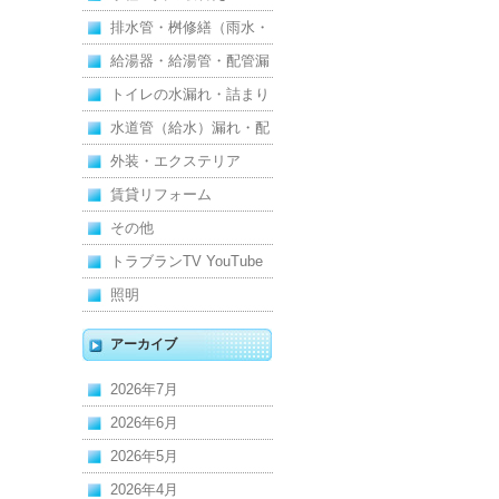
排水管・桝修繕（雨水・
汚水）
給湯器・給湯管・配管漏
れ
トイレの水漏れ・詰まり
水道管（給水）漏れ・配
管
外装・エクステリア
賃貸リフォーム
その他
トラブランTV YouTube
照明
アーカイブ
2026年7月
2026年6月
2026年5月
2026年4月