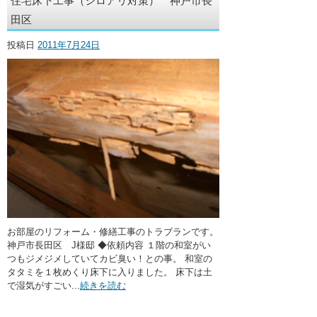
住宅床下工事（シロアリ対策） 神戸市長
・ここに水栓がほしい
田区
・水廻りメンテナンス
投稿日
2011年7月24日
お部屋のリフォーム・修繕工事のトラブランです。
神戸市長田区 J様邸 ◆依頼内容 １階の和室がい
つもジメジメしていてカビ臭い！との事。 和室の
タタミを１枚めくり床下に入りました。 床下は土
で湿気がすごい...
続きを読む