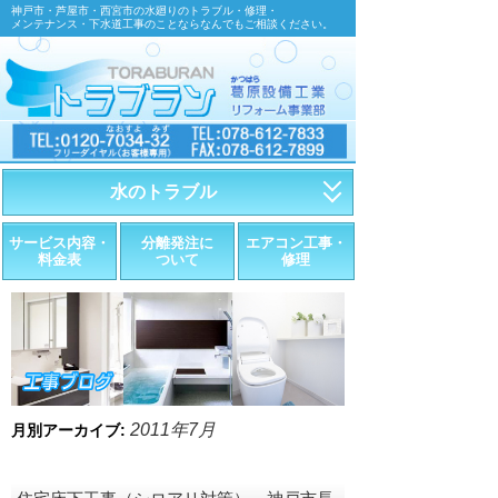
神戸市・芦屋市・西宮市の水廻りのトラブル・修理・
メンテナンス・下水道工事のことならなんでもご相談ください。
水のトラブル
・トイレが詰まったら
サービス内容・
分離発注に
エアコン工事・
料金表
ついて
修理
・トイレが漏れたら
・水道管が漏れたら
・排水が詰まったら
・悪臭調査
2011年7月
月別アーカイブ:
・水栓金具の取替え