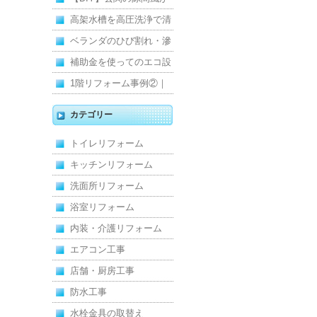
寒くて断熱ドアに交換し
高架水槽を高圧洗浄で清
ました
掃！衛生的な給水環境を
ベランダのひび割れ・滲
維持｜施工事例
みを解消！賃貸マンショ
補助金を使ってのエコ設
ン防水工事
備住宅リフォーム
1階リフォーム事例②｜
キッチン・床・収納を一
カテゴリー
新し、扉新設で動線を整
トイレリフォーム
えた全面改修
キッチンリフォーム
洗面所リフォーム
浴室リフォーム
内装・介護リフォーム
エアコン工事
店舗・厨房工事
防水工事
水栓金具の取替え