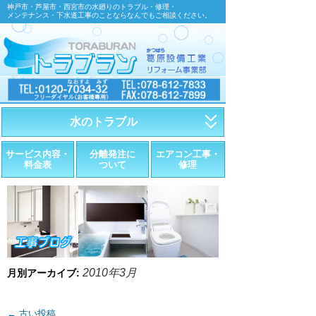
神戸市・芦屋市・西宮市の水廻りのトラブル・修理・
メンテナンス・下水道工事のことならなんでもご相談ください。
水のトラブル
・トイレが詰まったら
サービス内容・
分離発注に
エアコン工事・
料金表
ついて
修理
・トイレが漏れたら
・水道管が漏れたら
・排水が詰まったら
・悪臭調査
2010年3月
月別アーカイブ:
・水栓金具の取替え
←
古い投稿