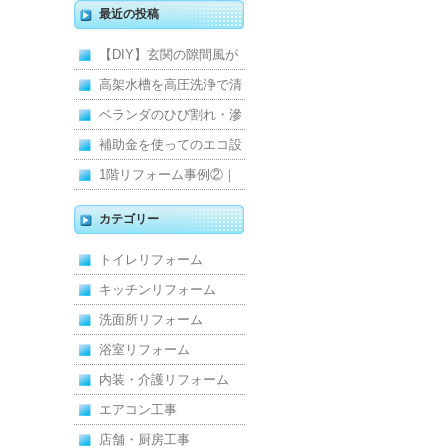
最近の投稿
【DIY】玄関の隙間風が
寒くて断熱ドアに交換し
高架水槽を高圧洗浄で清
ました
掃！衛生的な給水環境を
ベランダのひび割れ・滲
維持｜施工事例
みを解消！賃貸マンショ
補助金を使ってのエコ設
ン防水工事
備住宅リフォーム
1階リフォーム事例②｜
キッチン・床・収納を一
カテゴリー
新し、扉新設で動線を整
トイレリフォーム
えた全面改修
キッチンリフォーム
洗面所リフォーム
浴室リフォーム
内装・介護リフォーム
エアコン工事
店舗・厨房工事