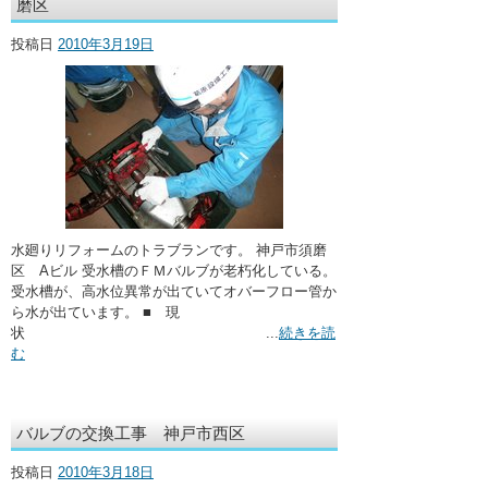
磨区
投稿日
2010年3月19日
水廻りリフォームのトラブランです。 神戸市須磨
区 Aビル 受水槽のＦＭバルブが老朽化している。
受水槽が、高水位異常が出ていてオバーフロー管か
ら水が出ています。 ■ 現
状 ...
続きを読
む
バルブの交換工事 神戸市西区
投稿日
2010年3月18日