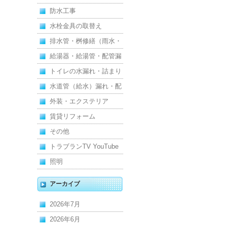
防水工事
水栓金具の取替え
排水管・桝修繕（雨水・
汚水）
給湯器・給湯管・配管漏
れ
トイレの水漏れ・詰まり
水道管（給水）漏れ・配
管
外装・エクステリア
賃貸リフォーム
その他
トラブランTV YouTube
照明
アーカイブ
2026年7月
2026年6月