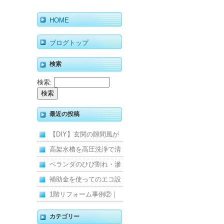
HOME
ブログトップ
検索
検索:
最近の投稿
【DIY】玄関の隙間風が
寒くて断熱ドアに交換し
高架水槽を高圧洗浄で清
ました
掃！衛生的な給水環境を
ベランダのひび割れ・滲
維持｜施工事例
みを解消！賃貸マンショ
補助金を使ってのエコ設
ン防水工事
備住宅リフォーム
1階リフォーム事例②｜
キッチン・床・収納を一
カテゴリー