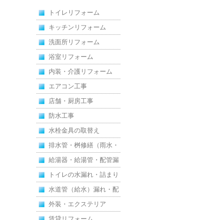
新し、扉新設で動線を整
トイレリフォーム
えた全面改修
キッチンリフォーム
洗面所リフォーム
浴室リフォーム
内装・介護リフォーム
エアコン工事
店舗・厨房工事
防水工事
水栓金具の取替え
排水管・桝修繕（雨水・
汚水）
給湯器・給湯管・配管漏
れ
トイレの水漏れ・詰まり
水道管（給水）漏れ・配
管
外装・エクステリア
賃貸リフォーム