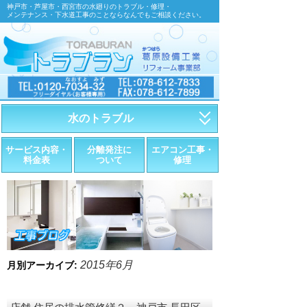
神戸市・芦屋市・西宮市の水廻りのトラブル・修理・
メンテナンス・下水道工事のことならなんでもご相談ください。
水のトラブル
・トイレが詰まったら
サービス内容・
分離発注に
エアコン工事・
料金表
ついて
修理
・トイレが漏れたら
・水道管が漏れたら
・排水が詰まったら
・悪臭調査
2015年6月
月別アーカイブ:
・水栓金具の取替え