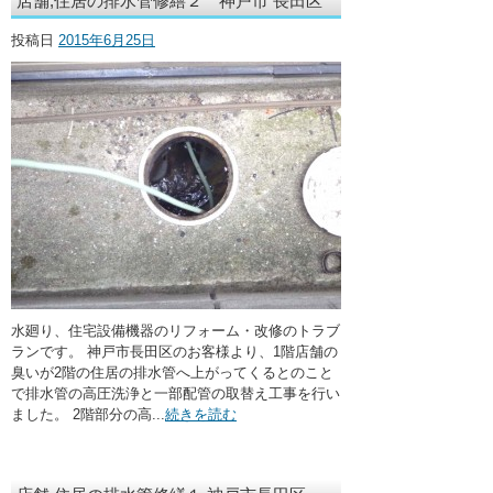
店舗,住居の排水管修繕２ 神戸市 長田区
・ここに水栓がほしい
投稿日
2015年6月25日
・水廻りメンテナンス
水廻り、住宅設備機器のリフォーム・改修のトラブ
ランです。 神戸市長田区のお客様より、1階店舗の
臭いが2階の住居の排水管へ上がってくるとのこと
で排水管の高圧洗浄と一部配管の取替え工事を行い
ました。 2階部分の高...
続きを読む