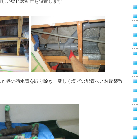
新しい塩ビ製配管を設置します
した鉄の汚水管を取り除き、新しく塩ビの配管へとお取替致