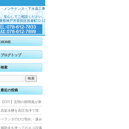
理・メンテナンス・下水道工事
す。安心してご相談ください。
庫県神戸市長田区長者町12-12
HOME
ブログトップ
検索
最近の投稿
【DIY】玄関の隙間風が寒
くて断熱ドアに交換しまし
高架水槽を高圧洗浄で清
た
掃！衛生的な給水環境を維
ベランダのひび割れ・滲み
持｜施工事例
を解消！賃貸マンション防
補助金を使ってのエコ設備