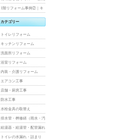
水工事
住宅リフォーム
1階リフォーム事例②｜キ
ッチン・床・収納を一新
カテゴリー
し、扉新設で動線を整えた
トイレリフォーム
全面改修
キッチンリフォーム
洗面所リフォーム
浴室リフォーム
内装・介護リフォーム
エアコン工事
店舗・厨房工事
防水工事
水栓金具の取替え
排水管・桝修繕（雨水・汚
水）
給湯器・給湯管・配管漏れ
トイレの水漏れ・詰まり