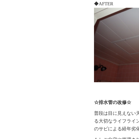
◆AFTER
☆排水管の改修☆
普段は目に見えない
る大切なライフライ
のサビによる経年劣