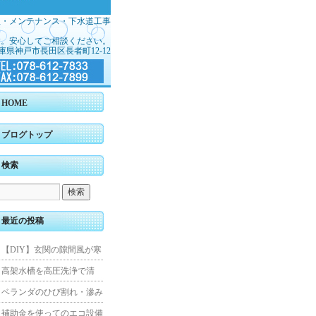
理・メンテナンス・下水道工事
す。安心してご相談ください。
庫県神戸市長田区長者町12-12
HOME
ブログトップ
検索
最近の投稿
【DIY】玄関の隙間風が寒
くて断熱ドアに交換しまし
高架水槽を高圧洗浄で清
た
掃！衛生的な給水環境を維
ベランダのひび割れ・滲み
持｜施工事例
を解消！賃貸マンション防
補助金を使ってのエコ設備