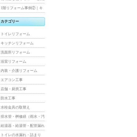
水工事
住宅リフォーム
1階リフォーム事例②｜キ
ッチン・床・収納を一新
カテゴリー
し、扉新設で動線を整えた
トイレリフォーム
全面改修
キッチンリフォーム
洗面所リフォーム
浴室リフォーム
内装・介護リフォーム
エアコン工事
店舗・厨房工事
防水工事
水栓金具の取替え
排水管・桝修繕（雨水・汚
水）
給湯器・給湯管・配管漏れ
トイレの水漏れ・詰まり