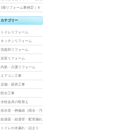
水工事
住宅リフォーム
1階リフォーム事例②｜キ
ッチン・床・収納を一新
カテゴリー
し、扉新設で動線を整えた
トイレリフォーム
全面改修
キッチンリフォーム
洗面所リフォーム
浴室リフォーム
内装・介護リフォーム
エアコン工事
店舗・厨房工事
防水工事
水栓金具の取替え
排水管・桝修繕（雨水・汚
水）
給湯器・給湯管・配管漏れ
トイレの水漏れ・詰まり