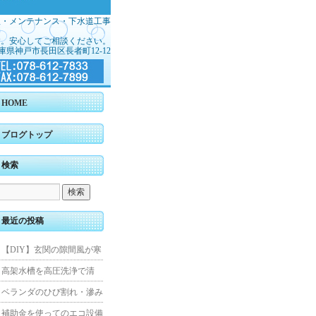
理・メンテナンス・下水道工事
す。安心してご相談ください。
庫県神戸市長田区長者町12-12
HOME
ブログトップ
検索
最近の投稿
【DIY】玄関の隙間風が寒
くて断熱ドアに交換しまし
高架水槽を高圧洗浄で清
た
掃！衛生的な給水環境を維
ベランダのひび割れ・滲み
持｜施工事例
を解消！賃貸マンション防
補助金を使ってのエコ設備