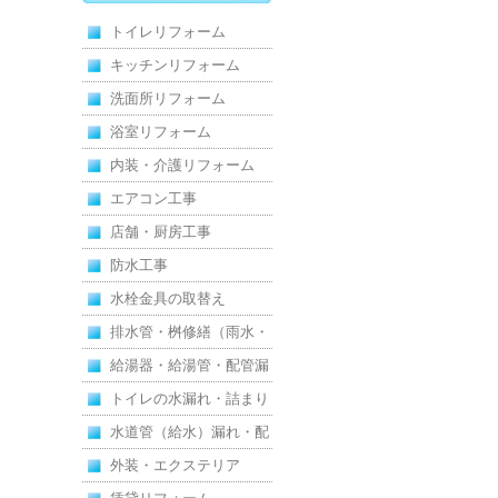
新し、扉新設で動線を整
トイレリフォーム
えた全面改修
キッチンリフォーム
洗面所リフォーム
浴室リフォーム
内装・介護リフォーム
エアコン工事
店舗・厨房工事
防水工事
水栓金具の取替え
排水管・桝修繕（雨水・
汚水）
給湯器・給湯管・配管漏
れ
トイレの水漏れ・詰まり
水道管（給水）漏れ・配
管
外装・エクステリア