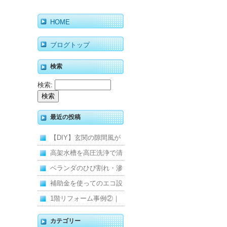
HOME
ブログトップ
検索
検索:
最近の投稿
【DIY】玄関の隙間風が
寒くて断熱ドアに交換し
高架水槽を高圧洗浄で清
ました
掃！衛生的な給水環境を
ベランダのひび割れ・滲
維持｜施工事例
みを解消！賃貸マンショ
補助金を使ってのエコ設
ン防水工事
備住宅リフォーム
1階リフォーム事例②｜
キッチン・床・収納を一
カテゴリー