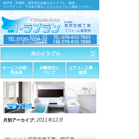
神戸市・芦屋市・西宮市の水廻りのトラブル・修理・
メンテナンス・下水道工事のことならなんでもご相談ください。
水のトラブル
・トイレが詰まったら
サービス内容・
分離発注に
エアコン工事・
料金表
ついて
修理
・トイレが漏れたら
・水道管が漏れたら
・排水が詰まったら
・悪臭調査
2011年12月
月別アーカイブ:
・水栓金具の取替え