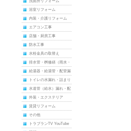
洗面所リフォーム
浴室リフォーム
内装・介護リフォーム
エアコン工事
店舗・厨房工事
防水工事
水栓金具の取替え
排水管・桝修繕（雨水・
汚水）
給湯器・給湯管・配管漏
れ
トイレの水漏れ・詰まり
水道管（給水）漏れ・配
管
外装・エクステリア
賃貸リフォーム
その他
トラブランTV YouTube