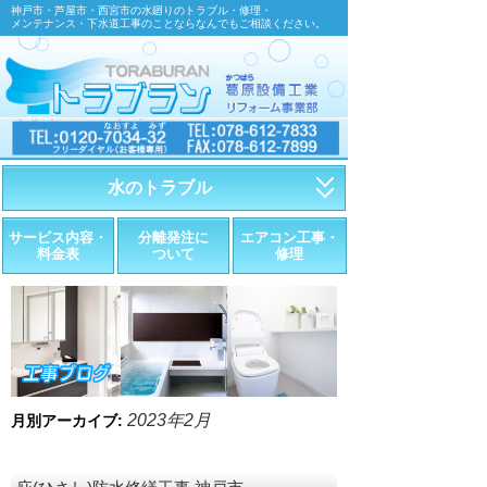
神戸市・芦屋市・西宮市の水廻りのトラブル・修理・
メンテナンス・下水道工事のことならなんでもご相談ください。
水のトラブル
・トイレが詰まったら
サービス内容・
分離発注に
エアコン工事・
料金表
ついて
修理
・トイレが漏れたら
・水道管が漏れたら
・排水が詰まったら
・悪臭調査
2023年2月
月別アーカイブ:
・水栓金具の取替え