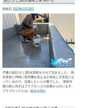
庇(ひさし)防水修繕工事 神戸市
・ここに水栓がほしい
投稿日
2023年2月24日
・水廻りメンテナンス
戸建の庇(ひさし)防水塗装をさせて頂きました。 防
水塗装と同時に室外機を支えるが劣化し不安定にな
っているので、交換したいとの事でした。 塗装作
業の前に先ずはプラブロックの交換から行います。
プラブロックとは...
続きを読む