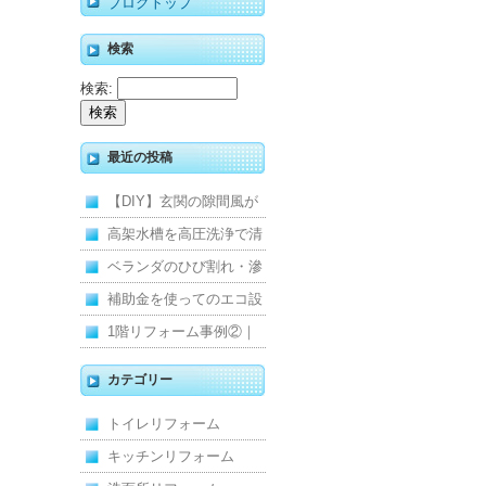
ブログトップ
検索
検索:
最近の投稿
【DIY】玄関の隙間風が
寒くて断熱ドアに交換し
高架水槽を高圧洗浄で清
ました
掃！衛生的な給水環境を
ベランダのひび割れ・滲
維持｜施工事例
みを解消！賃貸マンショ
補助金を使ってのエコ設
ン防水工事
備住宅リフォーム
1階リフォーム事例②｜
キッチン・床・収納を一
カテゴリー
新し、扉新設で動線を整
トイレリフォーム
えた全面改修
キッチンリフォーム