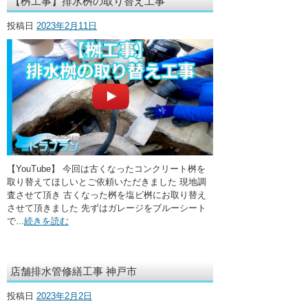
【桝工事】排水桝の取り替え工事
投稿日
2023年2月11日
【YouTube】 今回は古くなったコンクリート桝を
取り替えてほしいとご依頼いただきました 現地調
査させて頂き 古くなった桝を塩ビ桝にお取り替え
させて頂きました 先ずはガレージをブルーシート
で...
続きを読む
店舗排水管修繕工事 神戸市
投稿日
2023年2月2日