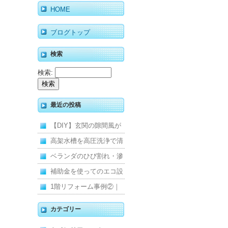
HOME
ブログトップ
検索
検索:
最近の投稿
【DIY】玄関の隙間風が
寒くて断熱ドアに交換し
高架水槽を高圧洗浄で清
ました
掃！衛生的な給水環境を
ベランダのひび割れ・滲
維持｜施工事例
みを解消！賃貸マンショ
補助金を使ってのエコ設
ン防水工事
備住宅リフォーム
1階リフォーム事例②｜
キッチン・床・収納を一
カテゴリー
新し、扉新設で動線を整