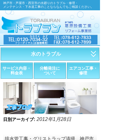
神戸市・芦屋市・西宮市の水廻りのトラブル・修理・
メンテナンス・下水道工事のことならなんでもご相談ください。
水のトラブル
・トイレが詰まったら
サービス内容・
分離発注に
エアコン工事・
料金表
ついて
修理
・トイレが漏れたら
・水道管が漏れたら
・排水が詰まったら
・悪臭調査
2012年1月28日
日別アーカイブ:
・水栓金具の取替え
排水管工事・グリストラップ清掃 神戸市