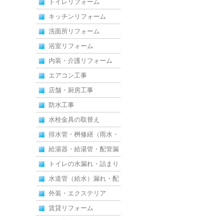
トイレリフォーム
えた全面改修
キッチンリフォーム
洗面所リフォーム
浴室リフォーム
内装・介護リフォーム
エアコン工事
店舗・厨房工事
防水工事
水栓金具の取替え
排水管・桝修繕（雨水・
汚水）
給湯器・給湯管・配管漏
れ
トイレの水漏れ・詰まり
水道管（給水）漏れ・配
管
外装・エクステリア
賃貸リフォーム