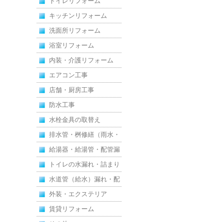
トイレリフォーム
えた全面改修
キッチンリフォーム
洗面所リフォーム
浴室リフォーム
内装・介護リフォーム
エアコン工事
店舗・厨房工事
防水工事
水栓金具の取替え
排水管・桝修繕（雨水・
汚水）
給湯器・給湯管・配管漏
れ
トイレの水漏れ・詰まり
水道管（給水）漏れ・配
管
外装・エクステリア
賃貸リフォーム