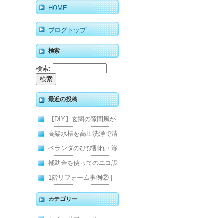
HOME
ブログトップ
検索
検索:
最近の投稿
【DIY】玄関の隙間風が
寒くて断熱ドアに交換し
高架水槽を高圧洗浄で清
ました
掃！衛生的な給水環境を
ベランダのひび割れ・滲
維持｜施工事例
みを解消！賃貸マンショ
補助金を使ってのエコ設
ン防水工事
備住宅リフォーム
1階リフォーム事例②｜
キッチン・床・収納を一
カテゴリー
新し、扉新設で動線を整