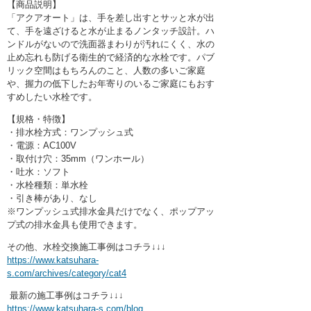
【商品説明】
「アクアオート」は、手を差し出すとサッと水が出
て、手を遠ざけると水が止まるノンタッチ設計。ハ
ンドルがないので洗面器まわりが汚れにくく、水の
止め忘れも防げる衛生的で経済的な水栓です。パブ
リック空間はもちろんのこと、人数の多いご家庭
や、握力の低下したお年寄りのいるご家庭にもおす
すめしたい水栓です。
【規格・特徴】
・排水栓方式：ワンプッシュ式
・電源：AC100V
・取付け穴：35mm（ワンホール）
・吐水：ソフト
・水栓種類：単水栓
・引き棒があり、なし
※ワンプッシュ式排水金具だけでなく、ポップアッ
プ式の排水金具も使用できます。
その他、水栓交換施工事例はコチラ↓↓↓
https://www.katsuhara-
s.com/archives/category/cat4
最新の施工事例はコチラ↓↓↓
https://www.katsuhara-s.com/blog