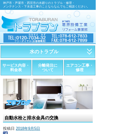
神戸市・芦屋市・西宮市の水廻りのトラブル・修理・
メンテナンス・下水道工事のことならなんでもご相談ください。
水のトラブル
・トイレが詰まったら
サービス内容・
分離発注に
エアコン工事・
料金表
ついて
修理
・トイレが漏れたら
・水道管が漏れたら
・排水が詰まったら
・悪臭調査
自動水栓と排水金具の交換
・水栓金具の取替え
投稿日
2018年9月5日