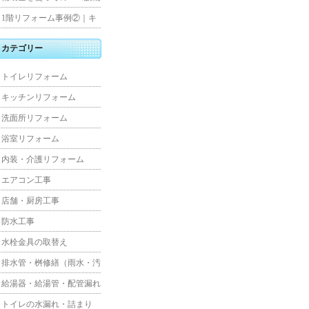
水工事
住宅リフォーム
1階リフォーム事例②｜キ
ッチン・床・収納を一新
カテゴリー
し、扉新設で動線を整えた
トイレリフォーム
全面改修
キッチンリフォーム
洗面所リフォーム
浴室リフォーム
内装・介護リフォーム
エアコン工事
店舗・厨房工事
防水工事
水栓金具の取替え
排水管・桝修繕（雨水・汚
水）
給湯器・給湯管・配管漏れ
トイレの水漏れ・詰まり