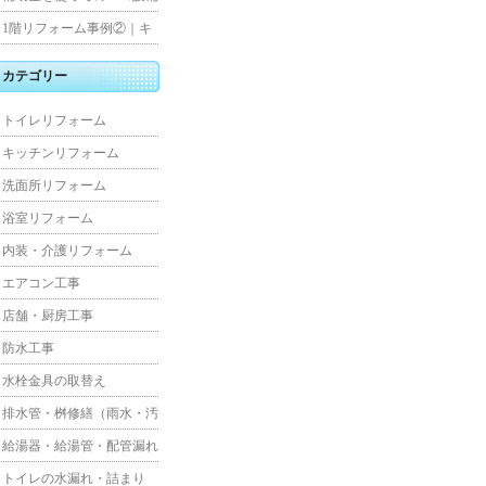
水工事
住宅リフォーム
1階リフォーム事例②｜キ
ッチン・床・収納を一新
カテゴリー
し、扉新設で動線を整えた
トイレリフォーム
全面改修
キッチンリフォーム
洗面所リフォーム
浴室リフォーム
内装・介護リフォーム
エアコン工事
店舗・厨房工事
防水工事
水栓金具の取替え
排水管・桝修繕（雨水・汚
水）
給湯器・給湯管・配管漏れ
トイレの水漏れ・詰まり