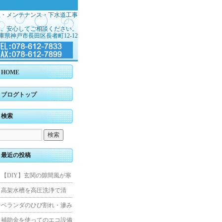
理・メンテナンス・下水道工事
す。安心してご相談ください。
庫県神戸市長田区長者町12-12
HOME
ブログトップ
検索
最近の投稿
【DIY】玄関の隙間風が寒
くて断熱ドアに交換しまし
高架水槽を高圧洗浄で清
た
掃！衛生的な給水環境を維
ベランダのひび割れ・滲み
持｜施工事例
を解消！賃貸マンション防
補助金を使ってのエコ設備