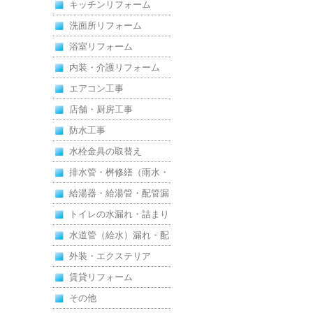
キッチンリフォーム
洗面所リフォーム
浴室リフォーム
内装・介護リフォーム
エアコン工事
店舗・厨房工事
防水工事
水栓金具の取替え
排水管・桝修繕（雨水・
汚水）
給湯器・給湯管・配管漏
れ
トイレの水漏れ・詰まり
水道管（給水）漏れ・配
管
外装・エクステリア
賃貸リフォーム
その他