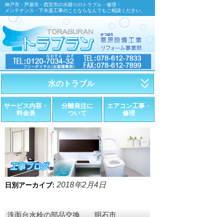
神戸市・芦屋市・西宮市の水廻りのトラブル・修理・
メンテナンス・下水道工事のことならなんでもご相談ください。
水のトラブル
・トイレが詰まったら
サービス内容・
分離発注に
エアコン工事・
料金表
ついて
修理
・トイレが漏れたら
・水道管が漏れたら
・排水が詰まったら
・悪臭調査
2018年2月4日
日別アーカイブ:
・水栓金具の取替え
洗面台水栓の部品交換 明石市