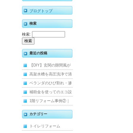
ブログトップ
検索
検索:
最近の投稿
【DIY】玄関の隙間風が
寒くて断熱ドアに交換し
高架水槽を高圧洗浄で清
ました
掃！衛生的な給水環境を
ベランダのひび割れ・滲
維持｜施工事例
みを解消！賃貸マンショ
補助金を使ってのエコ設
ン防水工事
備住宅リフォーム
1階リフォーム事例②｜
キッチン・床・収納を一
カテゴリー
新し、扉新設で動線を整
トイレリフォーム
えた全面改修