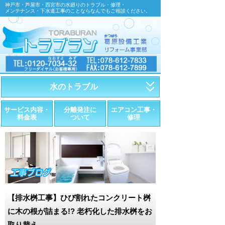
神戸市・芦屋市・西宮市の水廻りのトラブル・修理・
メンテナンス・下水道工事のことならなんでもご相談ください。
水のトラブル
・トイレが詰まったら
サービス内容・
分離発注に
エアコン工事・
料金表
ついて
修理
・トイレが漏れたら
・水道管が漏れたら
・排水が詰まったら
・悪臭調査
【排水桝工事】ひび割れたコンクリート桝
・水栓金具の取替え
に木の根が詰まる!? 老朽化した排水桝をお
取り替え