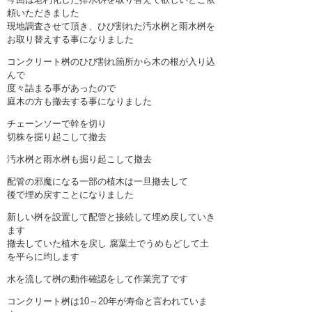
頼いただきました
現地調査させて頂き、ひび割れた汚水桝と雨水桝を
お取り替えする事になりました
コンクリート桝のひび割れ箇所から木の根が入り込
んで
度々詰まる事があったので
庭木の方も撤去する事になりました
チェーンソーで幹を切り
切株を掘り起こして撤去
汚水桝と雨水桝も掘り起こして撤去
配管の邪魔になる一部の植木は一旦撤去して
後で埋め戻すことになりました
新しい桝を設置して配管と接続して埋め戻していき
ます
撤去していた植木を戻し 腐葉土でうめもどして土
を平らに均します
水を流して桝の動作確認をして作業完了です
コンクリート桝は10～20年が寿命と言われていま