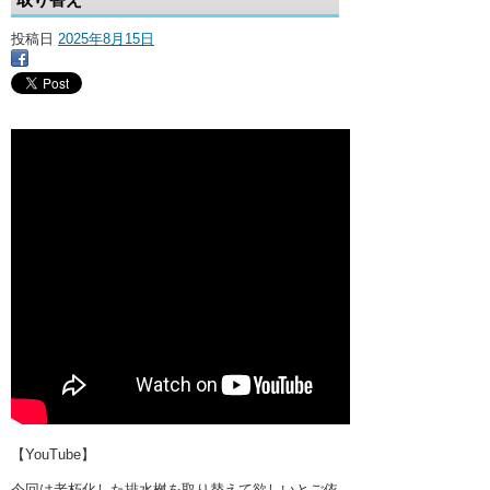
・ここに水栓がほしい
投稿日
2025年8月15日
・水廻りメンテナンス
【YouTube】
今回は老朽化した排水桝を取り替えて欲しいとご依