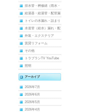
排水管・桝修繕（雨水・
汚水）
給湯器・給湯管・配管漏
れ
トイレの水漏れ・詰まり
水道管（給水）漏れ・配
管
外装・エクステリア
賃貸リフォーム
その他
トラブランTV YouTube
照明
アーカイブ
2026年7月
2026年6月
2026年5月
2026年4月