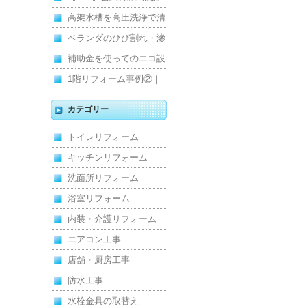
寒くて断熱ドアに交換し
高架水槽を高圧洗浄で清
ました
掃！衛生的な給水環境を
ベランダのひび割れ・滲
維持｜施工事例
みを解消！賃貸マンショ
補助金を使ってのエコ設
ン防水工事
備住宅リフォーム
1階リフォーム事例②｜
キッチン・床・収納を一
カテゴリー
新し、扉新設で動線を整
トイレリフォーム
えた全面改修
キッチンリフォーム
洗面所リフォーム
浴室リフォーム
内装・介護リフォーム
エアコン工事
店舗・厨房工事
防水工事
水栓金具の取替え