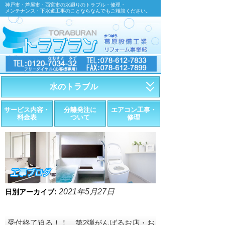
神戸市・芦屋市・西宮市の水廻りのトラブル・修理・
メンテナンス・下水道工事のことならなんでもご相談ください。
水のトラブル
・トイレが詰まったら
サービス内容・
分離発注に
エアコン工事・
料金表
ついて
修理
・トイレが漏れたら
・水道管が漏れたら
・排水が詰まったら
・悪臭調査
2021年5月27日
日別アーカイブ:
・水栓金具の取替え
受付終了迫る！！ 第2弾がんばるお店・お