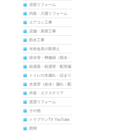
浴室リフォーム
内装・介護リフォーム
エアコン工事
店舗・厨房工事
防水工事
水栓金具の取替え
排水管・桝修繕（雨水・
汚水）
給湯器・給湯管・配管漏
れ
トイレの水漏れ・詰まり
水道管（給水）漏れ・配
管
外装・エクステリア
賃貸リフォーム
その他
トラブランTV YouTube
照明