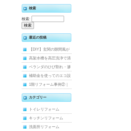
検索
検索:
最近の投稿
【DIY】玄関の隙間風が
寒くて断熱ドアに交換し
高架水槽を高圧洗浄で清
ました
掃！衛生的な給水環境を
ベランダのひび割れ・滲
維持｜施工事例
みを解消！賃貸マンショ
補助金を使ってのエコ設
ン防水工事
備住宅リフォーム
1階リフォーム事例②｜
キッチン・床・収納を一
カテゴリー
新し、扉新設で動線を整
トイレリフォーム
えた全面改修
キッチンリフォーム
洗面所リフォーム