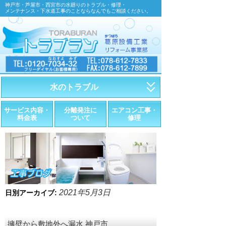
神戸市・芦屋市・西宮市の水廻りのトラブル・修理・
メンテナンス・下水道工事のことならなんでもご相談ください。
水のトラブル
・トイレが詰まったら
サービス内容・
分離発注に
エアコン工事・
料金表
ついて
修理
・トイレが漏れたら
・水道管が漏れたら
・排水が詰まったら
・悪臭調査
2021年5月3日
日別アーカイブ:
・水栓金具の取替え
擁壁から敷地外へ漏水 神戸市