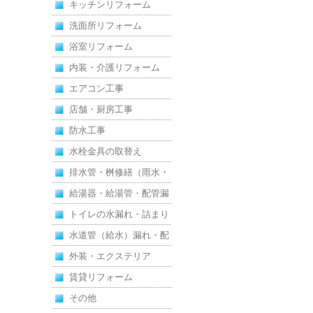
キッチンリフォーム
洗面所リフォーム
浴室リフォーム
内装・介護リフォーム
エアコン工事
店舗・厨房工事
防水工事
水栓金具の取替え
排水管・桝修繕（雨水・
汚水）
給湯器・給湯管・配管漏
れ
トイレの水漏れ・詰まり
水道管（給水）漏れ・配
管
外装・エクステリア
賃貸リフォーム
その他