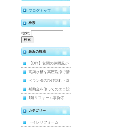
ブログトップ
検索
検索:
最近の投稿
【DIY】玄関の隙間風が
寒くて断熱ドアに交換し
高架水槽を高圧洗浄で清
ました
掃！衛生的な給水環境を
ベランダのひび割れ・滲
維持｜施工事例
みを解消！賃貸マンショ
補助金を使ってのエコ設
ン防水工事
備住宅リフォーム
1階リフォーム事例②｜
キッチン・床・収納を一
カテゴリー
新し、扉新設で動線を整
トイレリフォーム
えた全面改修