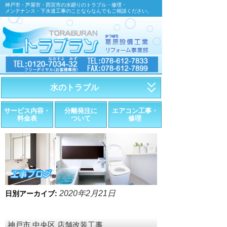
神戸市・芦屋市・西宮市の水廻りのトラブル・修理・
メンテナンス・下水道工事のことならなんでもご相談ください。
水のトラブル
・トイレが詰まったら
サービス内容・
分離発注に
エアコン工事・
料金表
ついて
修理
・トイレが漏れたら
・水道管が漏れたら
・排水が詰まったら
・悪臭調査
2020年2月21日
日別アーカイブ:
・水栓金具の取替え
神戸市 中央区 店舗改装工事