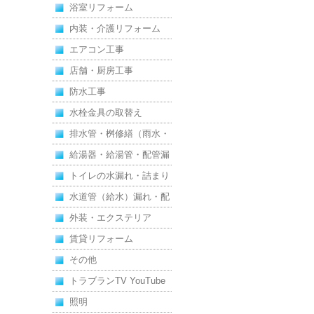
浴室リフォーム
内装・介護リフォーム
エアコン工事
店舗・厨房工事
防水工事
水栓金具の取替え
排水管・桝修繕（雨水・
汚水）
給湯器・給湯管・配管漏
れ
トイレの水漏れ・詰まり
水道管（給水）漏れ・配
管
外装・エクステリア
賃貸リフォーム
その他
トラブランTV YouTube
照明