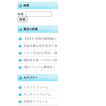
検索
検索:
最近の投稿
【DIY】玄関の隙間風が
寒くて断熱ドアに交換し
高架水槽を高圧洗浄で清
ました
掃！衛生的な給水環境を
ベランダのひび割れ・滲
維持｜施工事例
みを解消！賃貸マンショ
補助金を使ってのエコ設
ン防水工事
備住宅リフォーム
1階リフォーム事例②｜
キッチン・床・収納を一
カテゴリー
新し、扉新設で動線を整
トイレリフォーム
えた全面改修
キッチンリフォーム
洗面所リフォーム