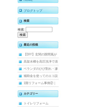
ブログトップ
検索
検索:
最近の投稿
【DIY】玄関の隙間風が
寒くて断熱ドアに交換し
高架水槽を高圧洗浄で清
ました
掃！衛生的な給水環境を
ベランダのひび割れ・滲
維持｜施工事例
みを解消！賃貸マンショ
補助金を使ってのエコ設
ン防水工事
備住宅リフォーム
1階リフォーム事例②｜
キッチン・床・収納を一
カテゴリー
新し、扉新設で動線を整
トイレリフォーム
えた全面改修