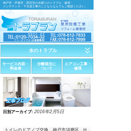
神戸市・芦屋市・西宮市の水廻りのトラブル・修理・
メンテナンス・下水道工事のことならなんでもご相談ください。
水のトラブル
・トイレが詰まったら
サービス内容・
分離発注に
エアコン工事・
料金表
ついて
修理
・トイレが漏れたら
・水道管が漏れたら
・排水が詰まったら
・悪臭調査
2016年2月5日
日別アーカイブ:
・水栓金具の取替え
トイレのドアノブ交換 神戸市須磨区 H