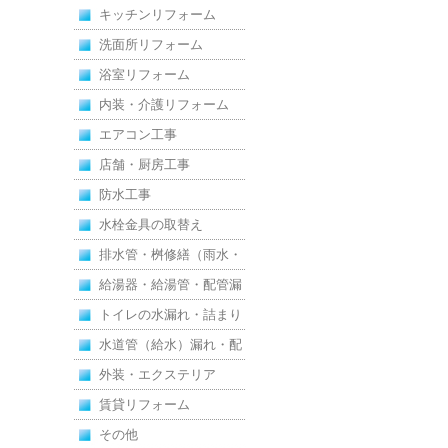
キッチンリフォーム
洗面所リフォーム
浴室リフォーム
内装・介護リフォーム
エアコン工事
店舗・厨房工事
防水工事
水栓金具の取替え
排水管・桝修繕（雨水・
汚水）
給湯器・給湯管・配管漏
れ
トイレの水漏れ・詰まり
水道管（給水）漏れ・配
管
外装・エクステリア
賃貸リフォーム
その他