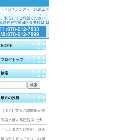
理・メンテナンス・下水道工事
す。安心してご相談ください。
庫県神戸市長田区長者町12-12
HOME
ブログトップ
検索
最近の投稿
【DIY】玄関の隙間風が寒
くて断熱ドアに交換しまし
高架水槽を高圧洗浄で清
た
掃！衛生的な給水環境を維
ベランダのひび割れ・滲み
持｜施工事例
を解消！賃貸マンション防
補助金を使ってのエコ設備