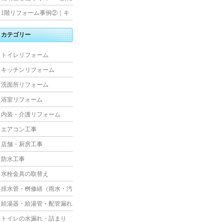
水工事
住宅リフォーム
1階リフォーム事例②｜キ
ッチン・床・収納を一新
カテゴリー
し、扉新設で動線を整えた
トイレリフォーム
全面改修
キッチンリフォーム
洗面所リフォーム
浴室リフォーム
内装・介護リフォーム
エアコン工事
店舗・厨房工事
防水工事
水栓金具の取替え
排水管・桝修繕（雨水・汚
水）
給湯器・給湯管・配管漏れ
トイレの水漏れ・詰まり