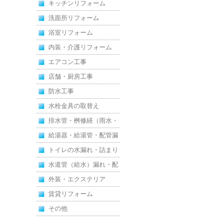
キッチンリフォーム
洗面所リフォーム
浴室リフォーム
内装・介護リフォーム
エアコン工事
店舗・厨房工事
防水工事
水栓金具の取替え
排水管・桝修繕（雨水・
汚水）
給湯器・給湯管・配管漏
れ
トイレの水漏れ・詰まり
水道管（給水）漏れ・配
管
外装・エクステリア
賃貸リフォーム
その他