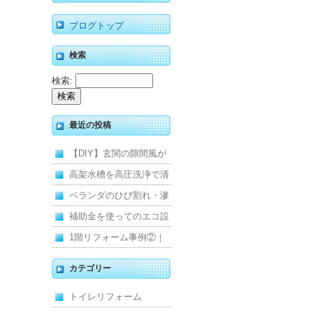
ブログトップ
検索
検索:
最近の投稿
【DIY】玄関の隙間風が
寒くて断熱ドアに交換し
高架水槽を高圧洗浄で清
ました
掃！衛生的な給水環境を
ベランダのひび割れ・滲
維持｜施工事例
みを解消！賃貸マンショ
補助金を使ってのエコ設
ン防水工事
備住宅リフォーム
1階リフォーム事例②｜
キッチン・床・収納を一
カテゴリー
新し、扉新設で動線を整
トイレリフォーム
えた全面改修