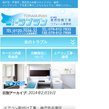
神戸市・芦屋市・西宮市の水廻りのトラブル・修理・
メンテナンス・下水道工事のことならなんでもご相談ください。
水のトラブル
・トイレが詰まったら
サービス内容・
分離発注に
エアコン工事・
料金表
ついて
修理
・トイレが漏れたら
・水道管が漏れたら
・排水が詰まったら
・悪臭調査
2014年2月19日
日別アーカイブ:
・水栓金具の取替え
エアコン取付け工事 神戸市兵庫区