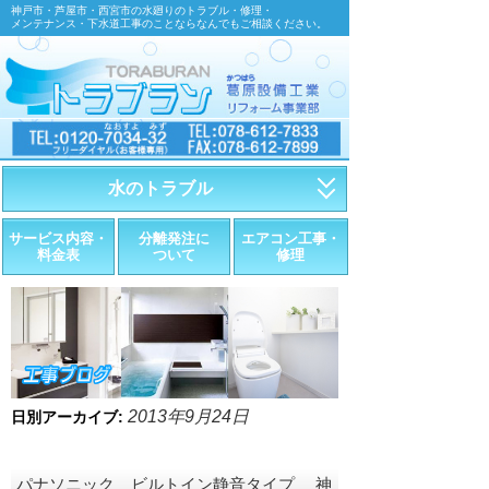
神戸市・芦屋市・西宮市の水廻りのトラブル・修理・
メンテナンス・下水道工事のことならなんでもご相談ください。
水のトラブル
・トイレが詰まったら
サービス内容・
分離発注に
エアコン工事・
料金表
ついて
修理
・トイレが漏れたら
・水道管が漏れたら
・排水が詰まったら
・悪臭調査
2013年9月24日
日別アーカイブ:
・水栓金具の取替え
パナソニック ビルトイン静音タイプ 神