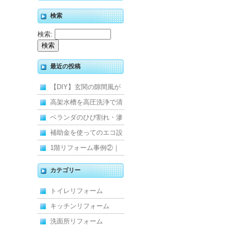
検索
検索:
最近の投稿
【DIY】玄関の隙間風が
寒くて断熱ドアに交換し
高架水槽を高圧洗浄で清
ました
掃！衛生的な給水環境を
ベランダのひび割れ・滲
維持｜施工事例
みを解消！賃貸マンショ
補助金を使ってのエコ設
ン防水工事
備住宅リフォーム
1階リフォーム事例②｜
キッチン・床・収納を一
カテゴリー
新し、扉新設で動線を整
トイレリフォーム
えた全面改修
キッチンリフォーム
洗面所リフォーム