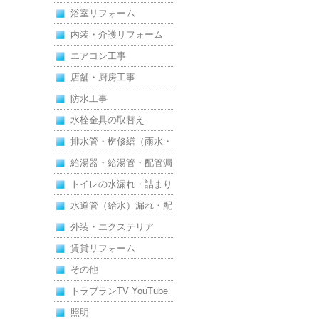
浴室リフォーム
内装・介護リフォーム
エアコン工事
店舗・厨房工事
防水工事
水栓金具の取替え
排水管・桝修繕（雨水・
汚水）
給湯器・給湯管・配管漏
れ
トイレの水漏れ・詰まり
水道管（給水）漏れ・配
管
外装・エクステリア
賃貸リフォーム
その他
トラブランTV YouTube
照明