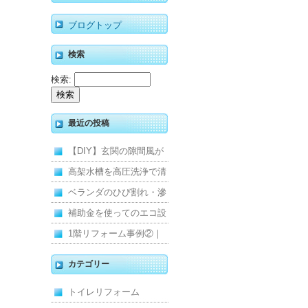
ブログトップ
検索
検索:
最近の投稿
【DIY】玄関の隙間風が
寒くて断熱ドアに交換し
高架水槽を高圧洗浄で清
ました
掃！衛生的な給水環境を
ベランダのひび割れ・滲
維持｜施工事例
みを解消！賃貸マンショ
補助金を使ってのエコ設
ン防水工事
備住宅リフォーム
1階リフォーム事例②｜
キッチン・床・収納を一
カテゴリー
新し、扉新設で動線を整
トイレリフォーム
えた全面改修