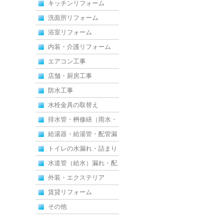
キッチンリフォーム
洗面所リフォーム
浴室リフォーム
内装・介護リフォーム
エアコン工事
店舗・厨房工事
防水工事
水栓金具の取替え
排水管・桝修繕（雨水・
汚水）
給湯器・給湯管・配管漏
れ
トイレの水漏れ・詰まり
水道管（給水）漏れ・配
管
外装・エクステリア
賃貸リフォーム
その他