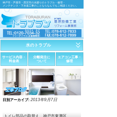
神戸市・芦屋市・西宮市の水廻りのトラブル・修理・
メンテナンス・下水道工事のことならなんでもご相談ください。
水のトラブル
・トイレが詰まったら
サービス内容・
分離発注に
エアコン工事・
料金表
ついて
修理
・トイレが漏れたら
・水道管が漏れたら
・排水が詰まったら
・悪臭調査
2013年9月7日
日別アーカイブ:
・水栓金具の取替え
トイレ部品の取替え 神戸市東灘区