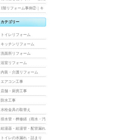
水工事
住宅リフォーム
1階リフォーム事例②｜キ
ッチン・床・収納を一新
カテゴリー
し、扉新設で動線を整えた
トイレリフォーム
全面改修
キッチンリフォーム
洗面所リフォーム
浴室リフォーム
内装・介護リフォーム
エアコン工事
店舗・厨房工事
防水工事
水栓金具の取替え
排水管・桝修繕（雨水・汚
水）
給湯器・給湯管・配管漏れ
トイレの水漏れ・詰まり