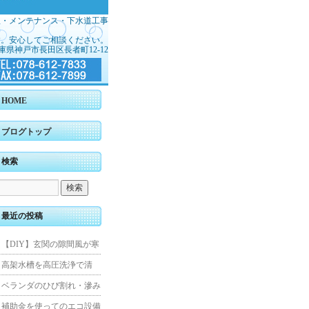
理・メンテナンス・下水道工事
す。安心してご相談ください。
庫県神戸市長田区長者町12-12
HOME
ブログトップ
検索
最近の投稿
【DIY】玄関の隙間風が寒
くて断熱ドアに交換しまし
高架水槽を高圧洗浄で清
た
掃！衛生的な給水環境を維
ベランダのひび割れ・滲み
持｜施工事例
を解消！賃貸マンション防
補助金を使ってのエコ設備