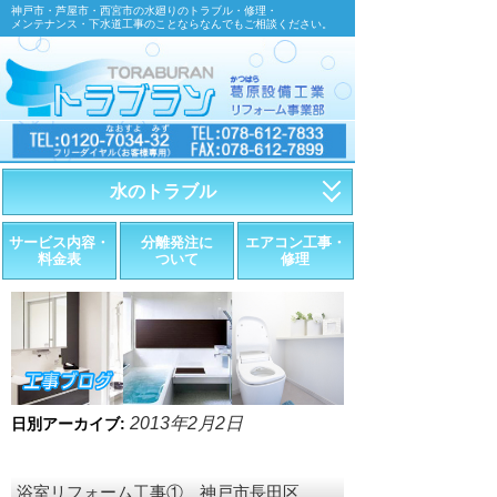
神戸市・芦屋市・西宮市の水廻りのトラブル・修理・
メンテナンス・下水道工事のことならなんでもご相談ください。
水のトラブル
・トイレが詰まったら
サービス内容・
分離発注に
エアコン工事・
料金表
ついて
修理
・トイレが漏れたら
・水道管が漏れたら
・排水が詰まったら
・悪臭調査
2013年2月2日
日別アーカイブ:
・水栓金具の取替え
浴室リフォーム工事① 神戸市長田区