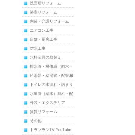
洗面所リフォーム
浴室リフォーム
内装・介護リフォーム
エアコン工事
店舗・厨房工事
防水工事
水栓金具の取替え
排水管・桝修繕（雨水・
汚水）
給湯器・給湯管・配管漏
れ
トイレの水漏れ・詰まり
水道管（給水）漏れ・配
管
外装・エクステリア
賃貸リフォーム
その他
トラブランTV YouTube