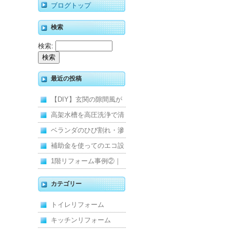
ブログトップ
検索
検索:
最近の投稿
【DIY】玄関の隙間風が
寒くて断熱ドアに交換し
高架水槽を高圧洗浄で清
ました
掃！衛生的な給水環境を
ベランダのひび割れ・滲
維持｜施工事例
みを解消！賃貸マンショ
補助金を使ってのエコ設
ン防水工事
備住宅リフォーム
1階リフォーム事例②｜
キッチン・床・収納を一
カテゴリー
新し、扉新設で動線を整
トイレリフォーム
えた全面改修
キッチンリフォーム