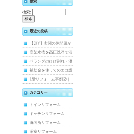
検索
検索:
最近の投稿
【DIY】玄関の隙間風が
寒くて断熱ドアに交換し
高架水槽を高圧洗浄で清
ました
掃！衛生的な給水環境を
ベランダのひび割れ・滲
維持｜施工事例
みを解消！賃貸マンショ
補助金を使ってのエコ設
ン防水工事
備住宅リフォーム
1階リフォーム事例②｜
キッチン・床・収納を一
カテゴリー
新し、扉新設で動線を整
トイレリフォーム
えた全面改修
キッチンリフォーム
洗面所リフォーム
浴室リフォーム