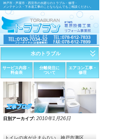
神戸市・芦屋市・西宮市の水廻りのトラブル・修理・
メンテナンス・下水道工事のことならなんでもご相談ください。
水のトラブル
・トイレが詰まったら
サービス内容・
分離発注に
エアコン工事・
料金表
ついて
修理
・トイレが漏れたら
・水道管が漏れたら
・排水が詰まったら
・悪臭調査
2010年1月26日
日別アーカイブ:
・水栓金具の取替え
トイレの水が止まらない 神戸市灘区