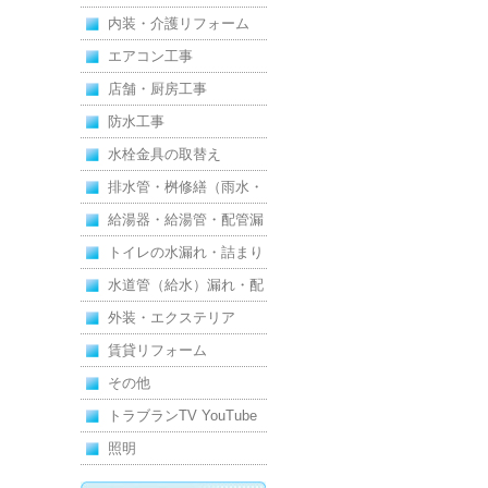
内装・介護リフォーム
エアコン工事
店舗・厨房工事
防水工事
水栓金具の取替え
排水管・桝修繕（雨水・
汚水）
給湯器・給湯管・配管漏
れ
トイレの水漏れ・詰まり
水道管（給水）漏れ・配
管
外装・エクステリア
賃貸リフォーム
その他
トラブランTV YouTube
照明