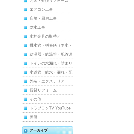
内装・介護リフォーム
エアコン工事
店舗・厨房工事
防水工事
水栓金具の取替え
排水管・桝修繕（雨水・
汚水）
給湯器・給湯管・配管漏
れ
トイレの水漏れ・詰まり
水道管（給水）漏れ・配
管
外装・エクステリア
賃貸リフォーム
その他
トラブランTV YouTube
照明
アーカイブ