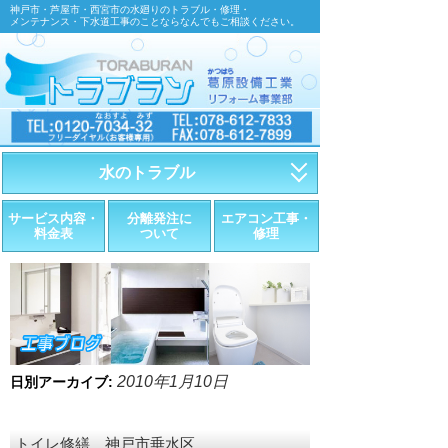
神戸市・芦屋市・西宮市の水廻りのトラブル・修理・
メンテナンス・下水道工事のことならなんでもご相談ください。
水のトラブル
・トイレが詰まったら
サービス内容・
分離発注に
エアコン工事・
料金表
ついて
修理
・トイレが漏れたら
・水道管が漏れたら
・排水が詰まったら
・悪臭調査
2010年1月10日
日別アーカイブ:
・水栓金具の取替え
トイレ修繕 神戸市垂水区