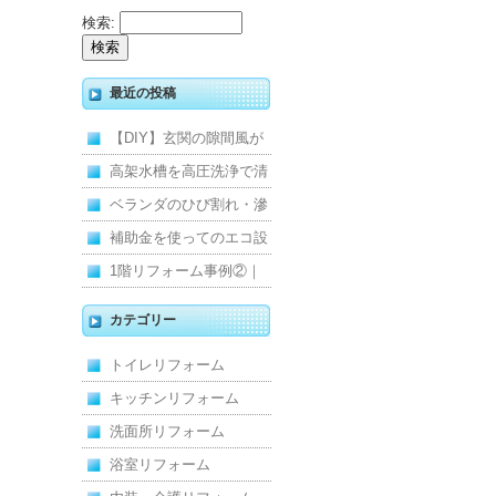
検索:
最近の投稿
【DIY】玄関の隙間風が
寒くて断熱ドアに交換し
高架水槽を高圧洗浄で清
ました
掃！衛生的な給水環境を
ベランダのひび割れ・滲
維持｜施工事例
みを解消！賃貸マンショ
補助金を使ってのエコ設
ン防水工事
備住宅リフォーム
1階リフォーム事例②｜
キッチン・床・収納を一
カテゴリー
新し、扉新設で動線を整
トイレリフォーム
えた全面改修
キッチンリフォーム
洗面所リフォーム
浴室リフォーム