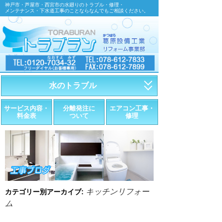
神戸市・芦屋市・西宮市の水廻りのトラブル・修理・
メンテナンス・下水道工事のことならなんでもご相談ください。
水のトラブル
・トイレが詰まったら
サービス内容・
分離発注に
エアコン工事・
料金表
ついて
修理
・トイレが漏れたら
・水道管が漏れたら
・排水が詰まったら
・悪臭調査
キッチンリフォー
カテゴリー別アーカイブ:
ム
・水栓金具の取替え