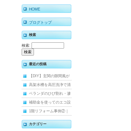
HOME
ブログトップ
検索
検索:
最近の投稿
【DIY】玄関の隙間風が
寒くて断熱ドアに交換し
高架水槽を高圧洗浄で清
ました
掃！衛生的な給水環境を
ベランダのひび割れ・滲
維持｜施工事例
みを解消！賃貸マンショ
補助金を使ってのエコ設
ン防水工事
備住宅リフォーム
1階リフォーム事例②｜
キッチン・床・収納を一
カテゴリー
新し、扉新設で動線を整