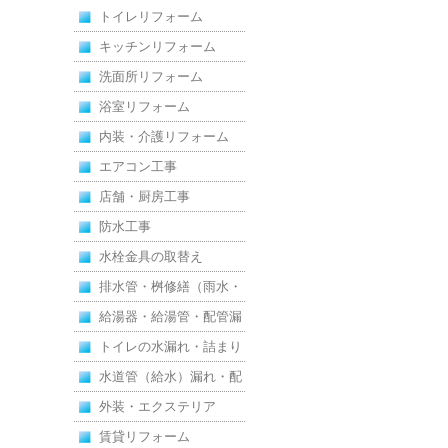
トイレリフォーム
えた全面改修
キッチンリフォーム
洗面所リフォーム
浴室リフォーム
内装・介護リフォーム
エアコン工事
店舗・厨房工事
防水工事
水栓金具の取替え
排水管・桝修繕（雨水・
汚水）
給湯器・給湯管・配管漏
れ
トイレの水漏れ・詰まり
水道管（給水）漏れ・配
管
外装・エクステリア
賃貸リフォーム