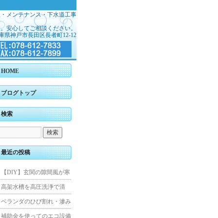
理・メンテナンス・下水道工事
す。安心してご相談ください。
庫県神戸市長田区長者町12-12
HOME
ブログトップ
検索
最近の投稿
【DIY】玄関の隙間風が寒
くて断熱ドアに交換しまし
高架水槽を高圧洗浄で清
た
掃！衛生的な給水環境を維
ベランダのひび割れ・滲み
持｜施工事例
を解消！賃貸マンション防
補助金を使ってのエコ設備