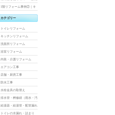
水工事
住宅リフォーム
1階リフォーム事例②｜キ
ッチン・床・収納を一新
カテゴリー
し、扉新設で動線を整えた
トイレリフォーム
全面改修
キッチンリフォーム
洗面所リフォーム
浴室リフォーム
内装・介護リフォーム
エアコン工事
店舗・厨房工事
防水工事
水栓金具の取替え
排水管・桝修繕（雨水・汚
水）
給湯器・給湯管・配管漏れ
トイレの水漏れ・詰まり