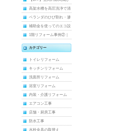
寒くて断熱ドアに交換し
高架水槽を高圧洗浄で清
ました
掃！衛生的な給水環境を
ベランダのひび割れ・滲
維持｜施工事例
みを解消！賃貸マンショ
補助金を使ってのエコ設
ン防水工事
備住宅リフォーム
1階リフォーム事例②｜
キッチン・床・収納を一
カテゴリー
新し、扉新設で動線を整
トイレリフォーム
えた全面改修
キッチンリフォーム
洗面所リフォーム
浴室リフォーム
内装・介護リフォーム
エアコン工事
店舗・厨房工事
防水工事
水栓金具の取替え