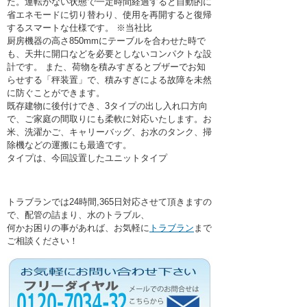
た。運転がない状態で一定時間経過すると自動的に
省エネモードに切り替わり、使用を再開すると復帰
するスマートな仕様です。 ※当社比
厨房機器の高さ850mmにテーブルを合わせた時で
も、天井に開口などを必要としないコンパクトな設
計です。 また、荷物を積みすぎるとブザーでお知
らせする「秤装置」で、積みすぎによる故障を未然
に防ぐことができます。
既存建物に後付けでき、3タイプの出し入れ口方向
で、ご家庭の間取りにも柔軟に対応いたします。お
米、洗濯かご、キャリーバッグ、お水のタンク、掃
除機などの運搬にも最適です。
タイプは、今回設置したユニットタイプ
トラブランでは24時間,365日対応させて頂きますの
で、配管の詰まり、水のトラブル、
何かお困りの事があれば、お気軽に
トラブラン
まで
ご相談ください！