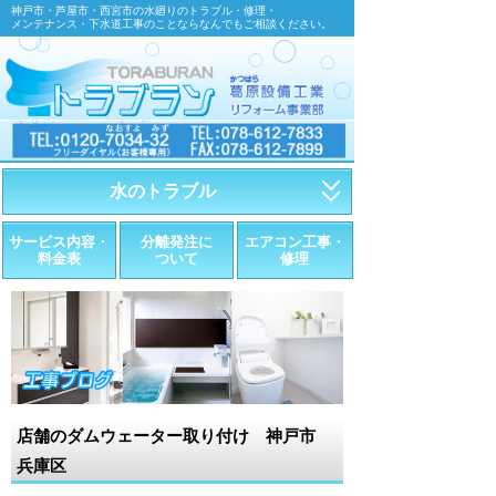
神戸市・芦屋市・西宮市の水廻りのトラブル・修理・
メンテナンス・下水道工事のことならなんでもご相談ください。
水のトラブル
・トイレが詰まったら
サービス内容・
分離発注に
エアコン工事・
料金表
ついて
修理
・トイレが漏れたら
・水道管が漏れたら
・排水が詰まったら
・悪臭調査
店舗のダムウェーター取り付け 神戸市
・水栓金具の取替え
兵庫区