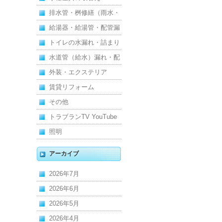
排水管・桝修繕（雨水・
汚水）
給湯器・給湯管・配管漏
れ
トイレの水漏れ・詰まり
水道管（給水）漏れ・配
管
外装・エクステリア
賃貸リフォーム
その他
トラブランTV YouTube
照明
アーカイブ
2026年7月
2026年6月
2026年5月
2026年4月