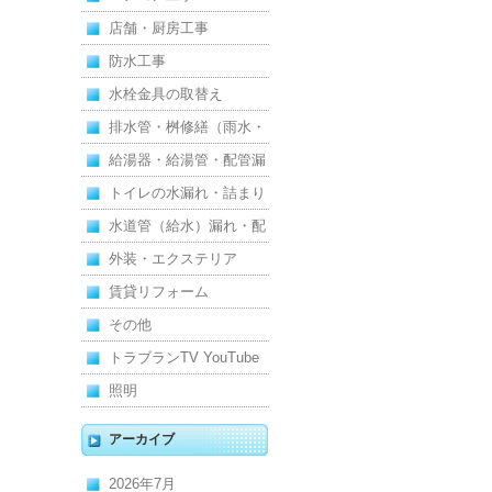
店舗・厨房工事
防水工事
水栓金具の取替え
排水管・桝修繕（雨水・
汚水）
給湯器・給湯管・配管漏
れ
トイレの水漏れ・詰まり
水道管（給水）漏れ・配
管
外装・エクステリア
賃貸リフォーム
その他
トラブランTV YouTube
照明
アーカイブ
2026年7月