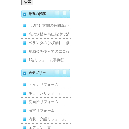
最近の投稿
【DIY】玄関の隙間風が
寒くて断熱ドアに交換し
高架水槽を高圧洗浄で清
ました
掃！衛生的な給水環境を
ベランダのひび割れ・滲
維持｜施工事例
みを解消！賃貸マンショ
補助金を使ってのエコ設
ン防水工事
備住宅リフォーム
1階リフォーム事例②｜
キッチン・床・収納を一
カテゴリー
新し、扉新設で動線を整
トイレリフォーム
えた全面改修
キッチンリフォーム
洗面所リフォーム
浴室リフォーム
内装・介護リフォーム
エアコン工事