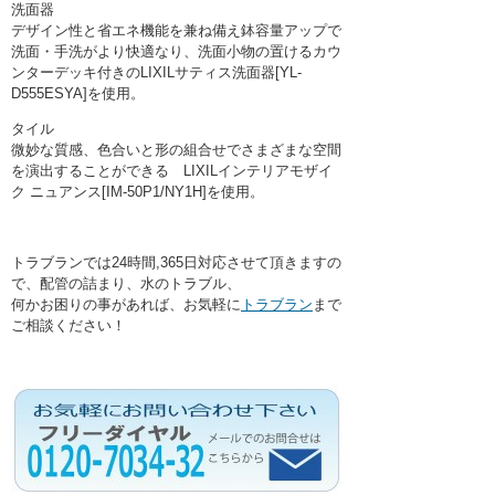
洗面器
デザイン性と省エネ機能を兼ね備え鉢容量アップで
洗面・手洗がより快適なり、洗面小物の置けるカウ
ンターデッキ付きのLIXILサティス洗面器[YL-
D555ESYA]を使用。
タイル
微妙な質感、色合いと形の組合せでさまざまな空間
を演出することができる LIXILインテリアモザイ
ク ニュアンス[IM-50P1/NY1H]を使用。
トラブランでは24時間,365日対応させて頂きますの
で、配管の詰まり、水のトラブル、
何かお困りの事があれば、お気軽に
トラブラン
まで
ご相談ください！