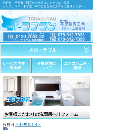
神戸市・芦屋市・西宮市の水廻りのトラブル・修理・
メンテナンス・下水道工事のことならなんでもご相談ください。
水のトラブル
・トイレが詰まったら
サービス内容・
分離発注に
エアコン工事・
料金表
ついて
修理
・トイレが漏れたら
・水道管が漏れたら
・排水が詰まったら
・悪臭調査
お客様こだわりの洗面所へリフォーム
・水栓金具の取替え
投稿日
2016年10月4日