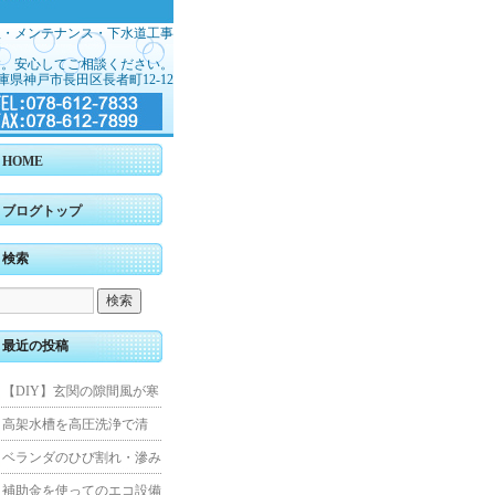
理・メンテナンス・下水道工事
す。安心してご相談ください。
庫県神戸市長田区長者町12-12
HOME
ブログトップ
検索
最近の投稿
【DIY】玄関の隙間風が寒
くて断熱ドアに交換しまし
高架水槽を高圧洗浄で清
た
掃！衛生的な給水環境を維
ベランダのひび割れ・滲み
持｜施工事例
を解消！賃貸マンション防
補助金を使ってのエコ設備