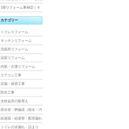
水工事
住宅リフォーム
1階リフォーム事例②｜キ
ッチン・床・収納を一新
カテゴリー
し、扉新設で動線を整えた
トイレリフォーム
全面改修
キッチンリフォーム
洗面所リフォーム
浴室リフォーム
内装・介護リフォーム
エアコン工事
店舗・厨房工事
防水工事
水栓金具の取替え
排水管・桝修繕（雨水・汚
水）
給湯器・給湯管・配管漏れ
トイレの水漏れ・詰まり