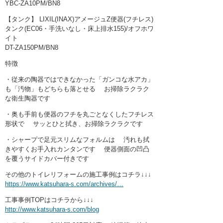
YBC-ZA10PM/BN8
【タンク】 LIXIL(INAX)アメージュZ便器(フチレス)
タンク(EC06・手洗いなし・床上排水155)/オフホワ
イト
DT-ZA150PM/BN8
特徴
・従来の陶器ではできなかった「ガンコな水アカ」
も「汚物」もどちらも落とせる お掃除ラクラク
な衛生陶器です
・奥も手前も便器のフチを丸ごとなくしたフチレス
形状で サッとひと拭き、お掃除ラクラクです
・シャープで足元スリムなフォルムは 汚れも拭
きやすくお手入れカンタンです 便器側面の凹凸
を覆うサイドカバー付きです
その他のトイレリフォームの施工事例はコチラ↓↓↓
https://www.katsuhara-s.com/archives/…
工事事例TOPはコチラから↓↓↓
http://www.katsuhara-s.com/blog