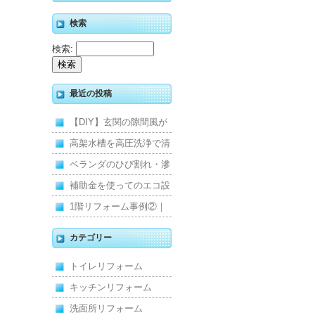
検索
検索:
最近の投稿
【DIY】玄関の隙間風が
寒くて断熱ドアに交換し
高架水槽を高圧洗浄で清
ました
掃！衛生的な給水環境を
ベランダのひび割れ・滲
維持｜施工事例
みを解消！賃貸マンショ
補助金を使ってのエコ設
ン防水工事
備住宅リフォーム
1階リフォーム事例②｜
キッチン・床・収納を一
カテゴリー
新し、扉新設で動線を整
トイレリフォーム
えた全面改修
キッチンリフォーム
洗面所リフォーム