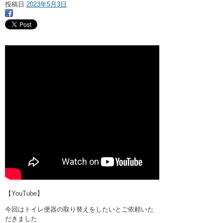
・ここに水栓がほしい
投稿日
2023年5月3日
・水廻りメンテナンス
【YouTube】
今回はトイレ便器の取り替えをしたいとご依頼いた
だきました