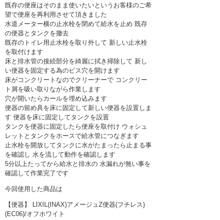
既存の便座はそのまま使いたいというお客様のご希
望で便座を再利用させて頂きました
水道メーター横の止水栓を閉めて給水を止め 既存
の便器とタンクを撤去
既存のトイレ用止水栓を取り外して 新しい止水栓
を取付けます
床と排水管の接続部分を綺麗に拭き掃除して 新し
い便器を固定する為のビス穴を開けます
床がコンクリートなのでクリーナーで コンクリー
ト屑を吸い取りながら作業します
穴が開いたらカールを埋め込みます
便器の留め具を床に固定して新しい便器を設置しま
す 便器を床に固定してタンクを設置
タンクを便器に固定したら便座を取付け ウォシュ
レットとタンクをホースで給水管につなぎます
止水栓を開放してタンクに水がたまったら止まる事
を確認し 水を流して動作を確認します
5分以上たってから給水と排水の 水漏れが無い事を
確認して作業完了です
今回使用した商品は
【便器】 LIXIL(INAX)アメージュZ便器(フチレス)
(EC06)/オフホワイト