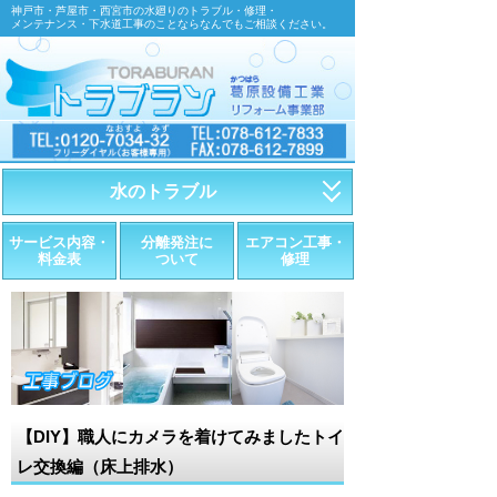
神戸市・芦屋市・西宮市の水廻りのトラブル・修理・
メンテナンス・下水道工事のことならなんでもご相談ください。
水のトラブル
・トイレが詰まったら
サービス内容・
分離発注に
エアコン工事・
料金表
ついて
修理
・トイレが漏れたら
・水道管が漏れたら
・排水が詰まったら
・悪臭調査
【DIY】職人にカメラを着けてみましたトイ
・水栓金具の取替え
レ交換編（床上排水）