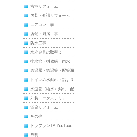
浴室リフォーム
内装・介護リフォーム
エアコン工事
店舗・厨房工事
防水工事
水栓金具の取替え
排水管・桝修繕（雨水・
汚水）
給湯器・給湯管・配管漏
れ
トイレの水漏れ・詰まり
水道管（給水）漏れ・配
管
外装・エクステリア
賃貸リフォーム
その他
トラブランTV YouTube
照明