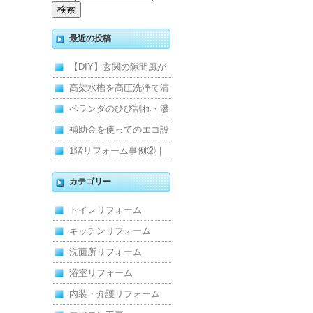
最近の投稿
【DIY】玄関の隙間風が
寒くて断熱ドアに交換し
高架水槽を高圧洗浄で清
ました
掃！衛生的な給水環境を
ベランダのひび割れ・滲
維持｜施工事例
みを解消！賃貸マンショ
補助金を使ってのエコ設
ン防水工事
備住宅リフォーム
1階リフォーム事例②｜
キッチン・床・収納を一
カテゴリー
新し、扉新設で動線を整
トイレリフォーム
えた全面改修
キッチンリフォーム
洗面所リフォーム
浴室リフォーム
内装・介護リフォーム