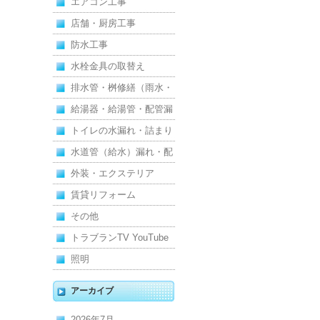
エアコン工事
店舗・厨房工事
防水工事
水栓金具の取替え
排水管・桝修繕（雨水・
汚水）
給湯器・給湯管・配管漏
れ
トイレの水漏れ・詰まり
水道管（給水）漏れ・配
管
外装・エクステリア
賃貸リフォーム
その他
トラブランTV YouTube
照明
アーカイブ
2026年7月