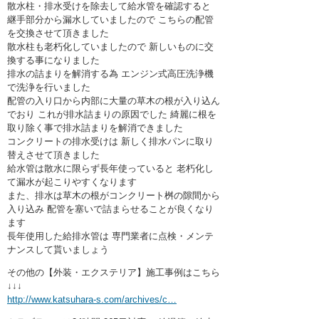
散水柱・排水受けを除去して給水管を確認すると
継手部分から漏水していましたので こちらの配管
を交換させて頂きました
散水柱も老朽化していましたので 新しいものに交
換する事になりました
排水の詰まりを解消する為 エンジン式高圧洗浄機
で洗浄を行いました
配管の入り口から内部に大量の草木の根が入り込ん
でおり これが排水詰まりの原因でした 綺麗に根を
取り除く事で排水詰まりを解消できました
コンクリートの排水受けは 新しく排水パンに取り
替えさせて頂きました
給水管は散水に限らず長年使っていると 老朽化し
て漏水が起こりやすくなります
また、排水は草木の根がコンクリート桝の隙間から
入り込み 配管を塞いで詰まらせることが良くなり
ます
長年使用した給排水管は 専門業者に点検・メンテ
ナンスして貰いましょう
その他の【外装・エクステリア】施工事例はこちら
↓↓↓
http://www.katsuhara-s.com/archives/c…