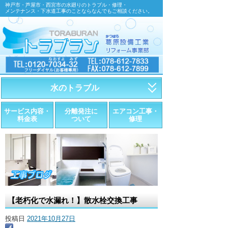
神戸市・芦屋市・西宮市の水廻りのトラブル・修理・
メンテナンス・下水道工事のことならなんでもご相談ください。
水のトラブル
・トイレが詰まったら
サービス内容・
分離発注に
エアコン工事・
料金表
ついて
修理
・トイレが漏れたら
・水道管が漏れたら
・排水が詰まったら
・悪臭調査
【老朽化で水漏れ！】散水栓交換工事
・水栓金具の取替え
投稿日
2021年10月27日