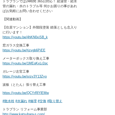
トラブランでは24時間 365日対応！ 給湯管・給水
管の漏れ・水のトラブル等 何かお困りの事があれ
ばお気軽にお問い合わせください
【関連動画】
【住居マンション】外階段塗装 錆落としも念入り
に行います！
https://youtu.be/4hKN0xiSB_k
窓ガラス交換工事
https://youtu.be/tjzvgb6PiEE
メーターボックス取り換え工事
https://youtu.be/1MEqKxLr2qc
ガレージ左官工事
https://youtu.be/srzv3Y13Zyo
波板（とたん）張り替え工事
https://youtu.be/QCYrRlYlEMw
#散水栓
#水漏れ
#修理
#交換
#取り替え
トラブラン リフォーム事業部
http://www.katsuhara-s.com/