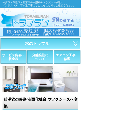
神戸市・芦屋市・西宮市の水廻りのトラブル・修理・
メンテナンス・下水道工事のことならなんでもご相談ください。
水のトラブル
・トイレが詰まったら
サービス内容・
分離発注に
エアコン工事・
料金表
ついて
修理
・トイレが漏れたら
・水道管が漏れたら
・排水が詰まったら
・悪臭調査
給湯管の修繕 洗面化粧台 ウツクシーズへ交
・水栓金具の取替え
換