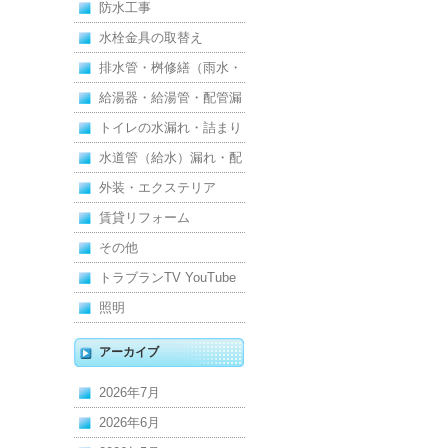
防水工事
水栓金具の取替え
排水管・桝修繕（雨水・
汚水）
給湯器・給湯管・配管漏
れ
トイレの水漏れ・詰まり
水道管（給水）漏れ・配
管
外装・エクステリア
賃貸リフォーム
その他
トラブランTV YouTube
照明
アーカイブ
2026年7月
2026年6月