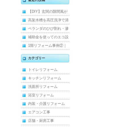
最近の投稿
【DIY】玄関の隙間風が
寒くて断熱ドアに交換し
高架水槽を高圧洗浄で清
ました
掃！衛生的な給水環境を
ベランダのひび割れ・滲
維持｜施工事例
みを解消！賃貸マンショ
補助金を使ってのエコ設
ン防水工事
備住宅リフォーム
1階リフォーム事例②｜
キッチン・床・収納を一
カテゴリー
新し、扉新設で動線を整
トイレリフォーム
えた全面改修
キッチンリフォーム
洗面所リフォーム
浴室リフォーム
内装・介護リフォーム
エアコン工事
店舗・厨房工事