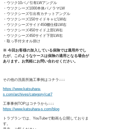
・ウツク10パノ引有LWアングル
・ウツクシーズ1000本体パノラマLW
・ウツクシーズ引出有カチットアングル
・ウツクシーズ150サイドキャビLW右
・ウツクシーズサイド450棚仕様LW右
・ウツクシーズ450サイド上部LW右
・ウツクシーズ450サイド下部LW右
・取っ手付タオル掛け
※ 今回お客様の加入している保険では適用外でし
たが、このようなケースは保険の適用となる場合が
あります。
お気軽にお問い合わせください。
その他の洗面所施工事例はコチラ↓↓↓
https://www.katsuhara-
s.com/archives/category/cat7
工事事例TOPはコチラから↓↓↓
https://www.katsuhara-s.com/blog
トラブランでは、YouTubeで動画も公開しておりま
す。