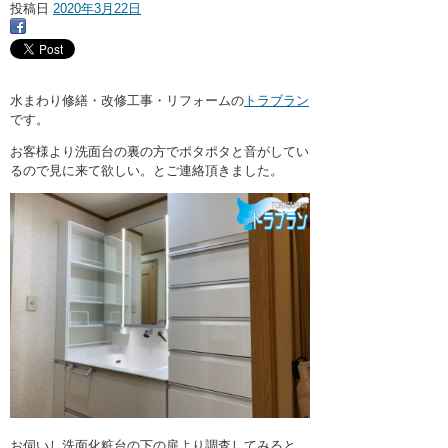
・ここに水栓がほしい
投稿日
2020年3月22日
・水廻りメンテナンス
水まわり修繕・改修工事・リフォームの
トラブラン
です。
お客様より洗面台の裏の方でポタポタと音がしてい
るので見に来て欲しい。とご連絡頂きました。
お伺いし洗面化粧台の下の扉より調査してみると、