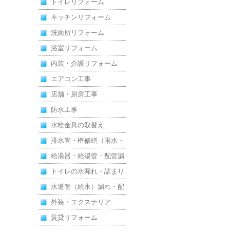
トイレリフォーム
えた全面改修
キッチンリフォーム
洗面所リフォーム
浴室リフォーム
内装・介護リフォーム
エアコン工事
店舗・厨房工事
防水工事
水栓金具の取替え
排水管・桝修繕（雨水・
汚水）
給湯器・給湯管・配管漏
れ
トイレの水漏れ・詰まり
水道管（給水）漏れ・配
管
外装・エクステリア
賃貸リフォーム