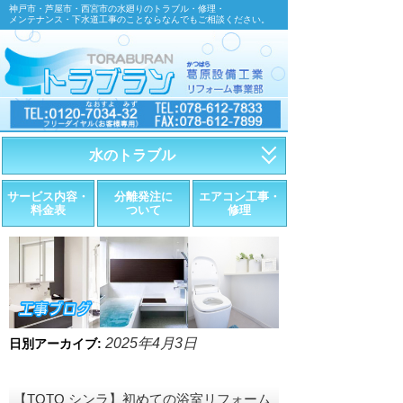
神戸市・芦屋市・西宮市の水廻りのトラブル・修理・
メンテナンス・下水道工事のことならなんでもご相談ください。
水のトラブル
・トイレが詰まったら
サービス内容・
分離発注に
エアコン工事・
料金表
ついて
修理
・トイレが漏れたら
・水道管が漏れたら
・排水が詰まったら
・悪臭調査
2025年4月3日
日別アーカイブ:
・水栓金具の取替え
【TOTO シンラ】初めての浴室リフォーム