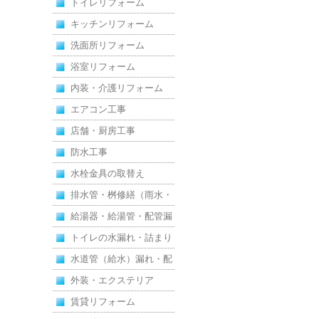
トイレリフォーム
えた全面改修
キッチンリフォーム
洗面所リフォーム
浴室リフォーム
内装・介護リフォーム
エアコン工事
店舗・厨房工事
防水工事
水栓金具の取替え
排水管・桝修繕（雨水・
汚水）
給湯器・給湯管・配管漏
れ
トイレの水漏れ・詰まり
水道管（給水）漏れ・配
管
外装・エクステリア
賃貸リフォーム