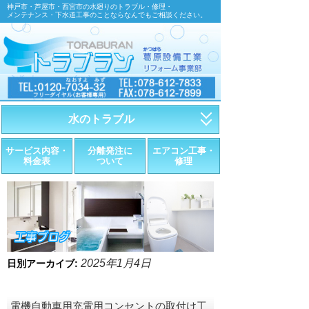
神戸市・芦屋市・西宮市の水廻りのトラブル・修理・
メンテナンス・下水道工事のことならなんでもご相談ください。
水のトラブル
・トイレが詰まったら
サービス内容・
分離発注に
エアコン工事・
料金表
ついて
修理
・トイレが漏れたら
・水道管が漏れたら
・排水が詰まったら
・悪臭調査
2025年1月4日
日別アーカイブ:
・水栓金具の取替え
電機自動車用充電用コンセントの取付け工