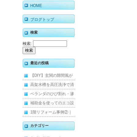
HOME
ブログトップ
検索
検索:
最近の投稿
【DIY】玄関の隙間風が
寒くて断熱ドアに交換し
高架水槽を高圧洗浄で清
ました
掃！衛生的な給水環境を
ベランダのひび割れ・滲
維持｜施工事例
みを解消！賃貸マンショ
補助金を使ってのエコ設
ン防水工事
備住宅リフォーム
1階リフォーム事例②｜
キッチン・床・収納を一
カテゴリー
新し、扉新設で動線を整