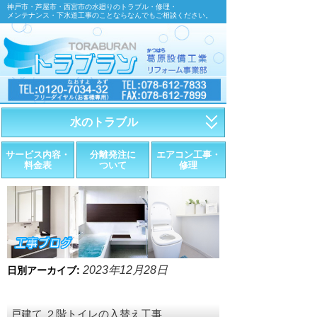
神戸市・芦屋市・西宮市の水廻りのトラブル・修理・
メンテナンス・下水道工事のことならなんでもご相談ください。
水のトラブル
・トイレが詰まったら
サービス内容・
分離発注に
エアコン工事・
料金表
ついて
修理
・トイレが漏れたら
・水道管が漏れたら
・排水が詰まったら
・悪臭調査
2023年12月28日
日別アーカイブ:
・水栓金具の取替え
戸建て ２階トイレの入替え工事