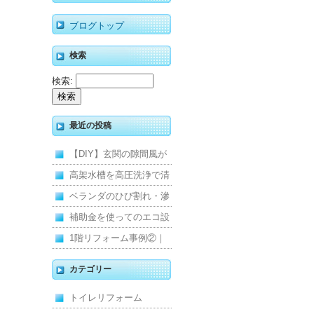
ブログトップ
検索
検索:
最近の投稿
【DIY】玄関の隙間風が
寒くて断熱ドアに交換し
高架水槽を高圧洗浄で清
ました
掃！衛生的な給水環境を
ベランダのひび割れ・滲
維持｜施工事例
みを解消！賃貸マンショ
補助金を使ってのエコ設
ン防水工事
備住宅リフォーム
1階リフォーム事例②｜
キッチン・床・収納を一
カテゴリー
新し、扉新設で動線を整
トイレリフォーム
えた全面改修