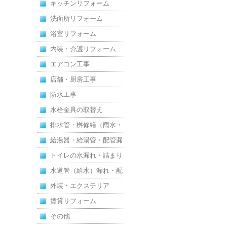
キッチンリフォーム
洗面所リフォーム
浴室リフォーム
内装・介護リフォーム
エアコン工事
店舗・厨房工事
防水工事
水栓金具の取替え
排水管・桝修繕（雨水・
汚水）
給湯器・給湯管・配管漏
れ
トイレの水漏れ・詰まり
水道管（給水）漏れ・配
管
外装・エクステリア
賃貸リフォーム
その他