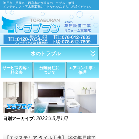
神戸市・芦屋市・西宮市の水廻りのトラブル・修理・
メンテナンス・下水道工事のことならなんでもご相談ください。
水のトラブル
・トイレが詰まったら
サービス内容・
分離発注に
エアコン工事・
料金表
ついて
修理
・トイレが漏れたら
・水道管が漏れたら
・排水が詰まったら
・悪臭調査
2023年8月1日
日別アーカイブ:
・水栓金具の取替え
【エクステリア タイル工事】 築30年戸建て