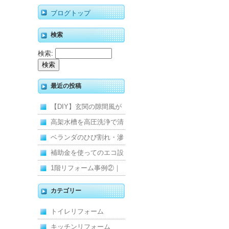
ブログトップ
検索
検索:
最近の投稿
【DIY】玄関の隙間風が
寒くて断熱ドアに交換し
高架水槽を高圧洗浄で清
ました
掃！衛生的な給水環境を
ベランダのひび割れ・滲
維持｜施工事例
みを解消！賃貸マンショ
補助金を使ってのエコ設
ン防水工事
備住宅リフォーム
1階リフォーム事例②｜
キッチン・床・収納を一
カテゴリー
新し、扉新設で動線を整
トイレリフォーム
えた全面改修
キッチンリフォーム