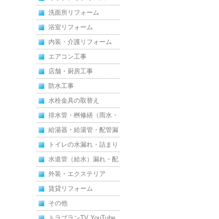
洗面所リフォーム
浴室リフォーム
内装・介護リフォーム
エアコン工事
店舗・厨房工事
防水工事
水栓金具の取替え
排水管・桝修繕（雨水・
汚水）
給湯器・給湯管・配管漏
れ
トイレの水漏れ・詰まり
水道管（給水）漏れ・配
管
外装・エクステリア
賃貸リフォーム
その他
トラブランTV YouTube