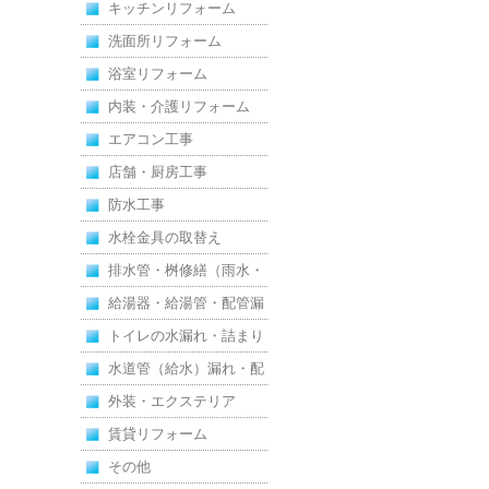
キッチンリフォーム
洗面所リフォーム
浴室リフォーム
内装・介護リフォーム
エアコン工事
店舗・厨房工事
防水工事
水栓金具の取替え
排水管・桝修繕（雨水・
汚水）
給湯器・給湯管・配管漏
れ
トイレの水漏れ・詰まり
水道管（給水）漏れ・配
管
外装・エクステリア
賃貸リフォーム
その他