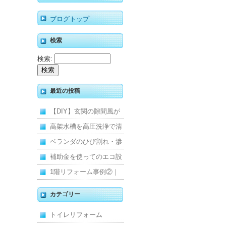
ブログトップ
検索
検索:
最近の投稿
【DIY】玄関の隙間風が
寒くて断熱ドアに交換し
高架水槽を高圧洗浄で清
ました
掃！衛生的な給水環境を
ベランダのひび割れ・滲
維持｜施工事例
みを解消！賃貸マンショ
補助金を使ってのエコ設
ン防水工事
備住宅リフォーム
1階リフォーム事例②｜
キッチン・床・収納を一
カテゴリー
新し、扉新設で動線を整
トイレリフォーム
えた全面改修