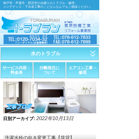
神戸市・芦屋市・西宮市の水廻りのトラブル・修理・
メンテナンス・下水道工事のことならなんでもご相談ください。
水のトラブル
・トイレが詰まったら
サービス内容・
分離発注に
エアコン工事・
料金表
ついて
修理
・トイレが漏れたら
・水道管が漏れたら
・排水が詰まったら
・悪臭調査
2022年10月13日
日別アーカイブ:
・水栓金具の取替え
洗濯水栓の向き変更工事【賃貸】