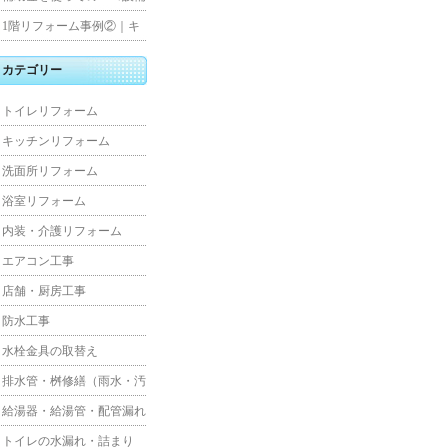
水工事
住宅リフォーム
1階リフォーム事例②｜キ
ッチン・床・収納を一新
カテゴリー
し、扉新設で動線を整えた
トイレリフォーム
全面改修
キッチンリフォーム
洗面所リフォーム
浴室リフォーム
内装・介護リフォーム
エアコン工事
店舗・厨房工事
防水工事
水栓金具の取替え
排水管・桝修繕（雨水・汚
水）
給湯器・給湯管・配管漏れ
トイレの水漏れ・詰まり