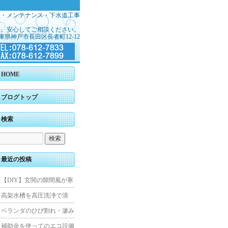
理・メンテナンス・下水道工事
す。安心してご相談ください。
庫県神戸市長田区長者町12-12
HOME
ブログトップ
検索
最近の投稿
【DIY】玄関の隙間風が寒
くて断熱ドアに交換しまし
高架水槽を高圧洗浄で清
た
掃！衛生的な給水環境を維
ベランダのひび割れ・滲み
持｜施工事例
を解消！賃貸マンション防
補助金を使ってのエコ設備