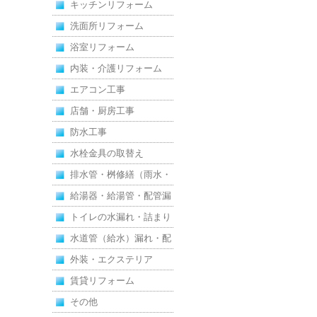
キッチンリフォーム
洗面所リフォーム
浴室リフォーム
内装・介護リフォーム
エアコン工事
店舗・厨房工事
防水工事
水栓金具の取替え
排水管・桝修繕（雨水・
汚水）
給湯器・給湯管・配管漏
れ
トイレの水漏れ・詰まり
水道管（給水）漏れ・配
管
外装・エクステリア
賃貸リフォーム
その他