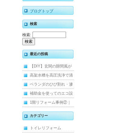
ブログトップ
検索
検索:
最近の投稿
【DIY】玄関の隙間風が
寒くて断熱ドアに交換し
高架水槽を高圧洗浄で清
ました
掃！衛生的な給水環境を
ベランダのひび割れ・滲
維持｜施工事例
みを解消！賃貸マンショ
補助金を使ってのエコ設
ン防水工事
備住宅リフォーム
1階リフォーム事例②｜
キッチン・床・収納を一
カテゴリー
新し、扉新設で動線を整
トイレリフォーム
えた全面改修